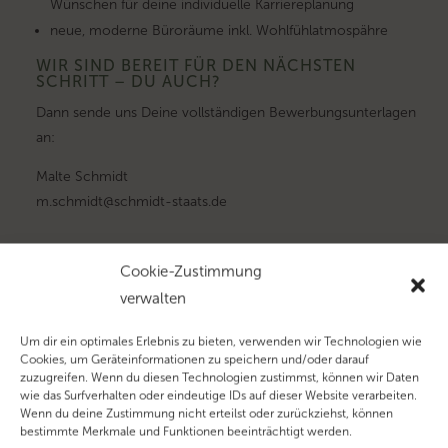
Wünschen für deine individuelle Karriereplanung
neue, moderne Büroräume inkl. Wohlfühlatmospähre
WIR SIND BEREIT FÜR DEN NÄCHSTEN
SCHRITT – DU AUCH?
Dann sende uns Deine vollständigen Bewerbungsunterlagen
an:
Malte Schmidt
m.schmidt@schmidt-staats.de
Cookie-Zustimmung
DEINE BEWERBUNG
verwalten
Um dir ein optimales Erlebnis zu bieten, verwenden wir Technologien wie
Cookies, um Geräteinformationen zu speichern und/oder darauf
zuzugreifen. Wenn du diesen Technologien zustimmst, können wir Daten
wie das Surfverhalten oder eindeutige IDs auf dieser Website verarbeiten.
Wenn du deine Zustimmung nicht erteilst oder zurückziehst, können
bestimmte Merkmale und Funktionen beeinträchtigt werden.