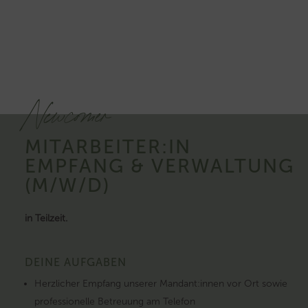
Newcomer
MITARBEITER:IN
EMPFANG & VERWALTUNG
(M/W/D)
in Teilzeit.
DEINE AUFGABEN
Herzlicher Empfang unserer Mandant:innen vor Ort sowie
professionelle Betreuung am Telefon