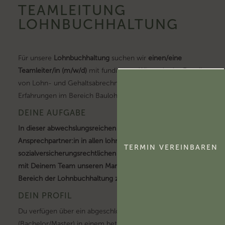
TEAMLEITUNG
LOHNBUCHHALTUNG
Für unsere
Lohnbuchhaltung
suchen wir
einen/eine
Teamleiter/in (m/w/d)
mit fundiertem Wissen in der Erstellung
von Lohn- und Gehaltsabrechnungen. Gerne auch mit
Erfahrungen im Bereich Baulohn.
DEINE AUFGABE
In dieser abwechslungsreichen Position bist Du
Ansprechpartner:in in allen lohnsteuer- und
TERMIN VEREINBAREN
sozialversicherungsrechtlichen Fragen und stehst gemeinsam
mit Deinem Team unseren Mandant:innen für den gesamten
Bereich der Lohnbuchhaltung zur Seite.
DEIN PROFIL
Du verfügen über ein abgeschlossenes Studium
(Bachelor/Master) in einem betriebswirtschaftlichen oder