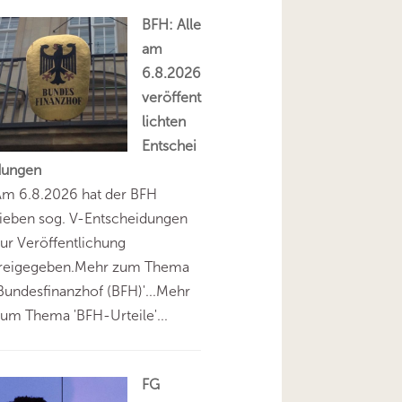
BFH: Alle
am
6.8.2026
veröffent
lichten
Entschei
dungen
Am 6.8.2026 hat der BFH
ieben sog. V-Entscheidungen
ur Veröffentlichung
freigegeben.Mehr zum Thema
Bundesfinanzhof (BFH)'...Mehr
um Thema 'BFH-Urteile'...
FG