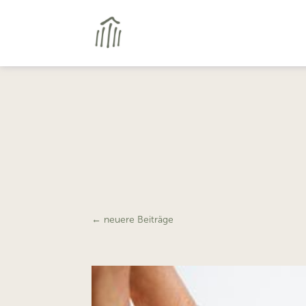
←
neuere Beiträge