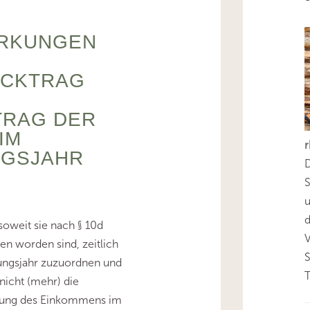
IRKUNGEN
ÜCKTRAG
RAG DER
IM
NGSJAHR
D
S
d
soweit sie nach § 10d
en worden sind, zeitlich
ungsjahr zuzuordnen und
T
nicht (mehr) die
tlung des Einkommens im