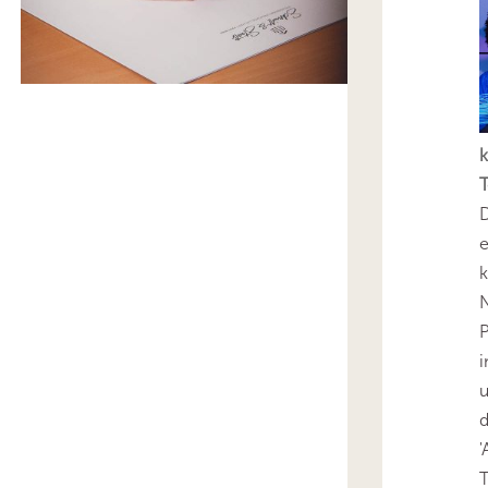
k
T
D
e
k
N
P
i
u
'
T