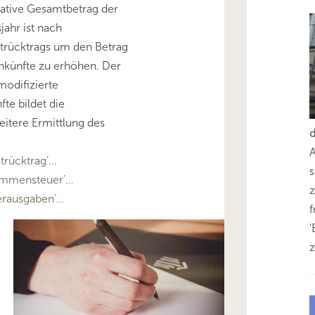
gative Gesamtbetrag der
jahr ist nach
trücktrags um den Betrag
nkünfte zu erhöhen. Der
modifizierte
te bildet die
itere Ermittlung des
trücktrag’…
s
ommensteuer’…
z
rausgaben’…
'
z