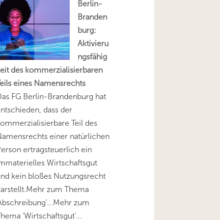
Berlin-
Branden
burg:
Aktivieru
ngsfähig
eit des kommerzialisierbaren
eils eines Namensrechts
as FG Berlin-Brandenburg hat
ntschieden, dass der
ommerzialisierbare Teil des
amensrechts einer natürlichen
erson ertragsteuerlich ein
mmaterielles Wirtschaftsgut
nd kein bloßes Nutzungsrecht
darstellt.Mehr zum Thema
Abschreibung'...Mehr zum
hema 'Wirtschaftsgut'...