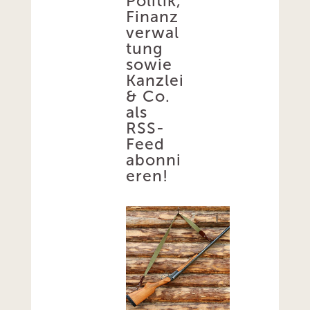
Politik,
Finanz
verwal
tung
sowie
Kanzlei
& Co.
als
RSS-
Feed
abonni
eren!