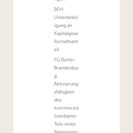
BFH:
Unterbeteil
igung an
Kapitalgese
llschaftsant
eil
FG Berlin-
Brandenbur
g:
Aktivierung
sfähigkeit
des
kommerzia
lisierbaren
Teils eines
Namensrec