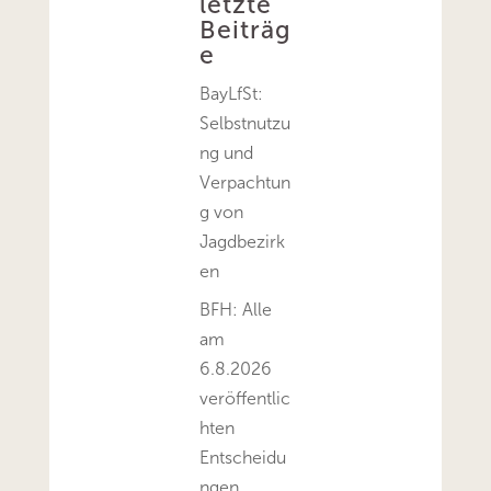
letzte
Beiträg
e
BayLfSt:
Selbstnutzu
ng und
Verpachtun
g von
Jagdbezirk
en
BFH: Alle
am
6.8.2026
veröffentlic
hten
Entscheidu
ngen