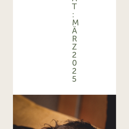
T
:
M
Ä
R
Z
2
0
2
5