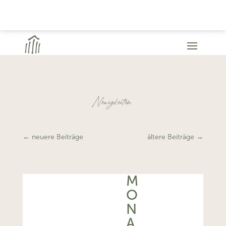
Neuigkeiten
←
neuere Beiträge
ältere Beiträge
→
M
O
N
A