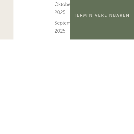
Oktober
2025
TERMIN VEREINBAREN
September
2025
August
2025
Juli 2025
Juni 2025
Mai 2025
April 2025
März 2025
Februar
2025
Januar