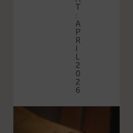
T
:
A
P
R
I
L
2
0
2
6