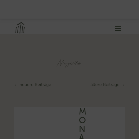
Neuigkeiten
←
neuere Beiträge
ältere Beiträge
→
M
O
N
A