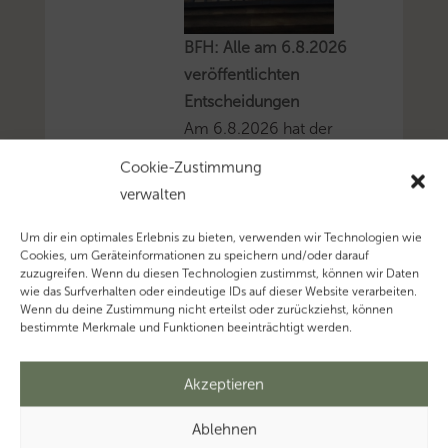
BFH: Alle am 6.8.2026
veröffentlichten
Entscheidungen
Am 6.8.2026 hat der
BFH sieben sog. V-
Cookie-Zustimmung
Entscheidungen zur
verwalten
Veröffentlichung
freigegeben.Mehr zum
Um dir ein optimales Erlebnis zu bieten, verwenden wir Technologien wie
Cookies, um Geräteinformationen zu speichern und/oder darauf
Thema
zuzugreifen. Wenn du diesen Technologien zustimmst, können wir Daten
'Bundesfinanzhof
wie das Surfverhalten oder eindeutige IDs auf dieser Website verarbeiten.
Wenn du deine Zustimmung nicht erteilst oder zurückziehst, können
(BFH)'...Mehr zum
bestimmte Merkmale und Funktionen beeinträchtigt werden.
Thema 'BFH-Urteile'...
Akzeptieren
Ablehnen