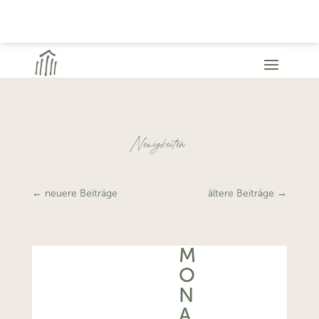
Neuigkeiten
←
neuere Beiträge
ältere Beiträge
→
M
O
N
A