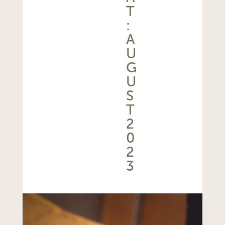
T
:
A
U
G
U
S
T
2
0
2
3