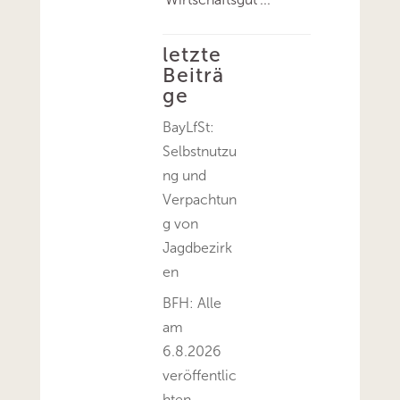
letzte
Beiträ
ge
BayLfSt:
Selbstnutzu
ng und
Verpachtun
g von
Jagdbezirk
en
BFH: Alle
am
6.8.2026
veröffentlic
hten