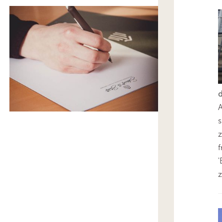
s
z
'
z