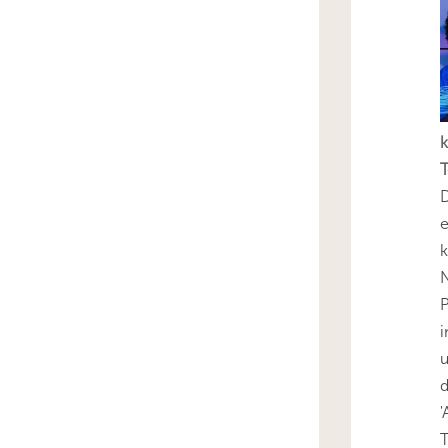
k
T
D
e
k
N
P
i
u
'
T