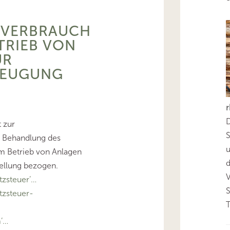
TVERBRAUCH
TRIEB VON
UR
ZEUGUNG
D
 zur
S
n Behandlung des
m Betrieb von Anlagen
d
ellung bezogen.
zsteuer’…
zsteuer-
T
’…