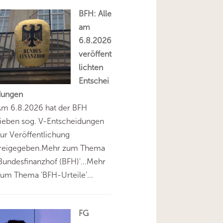
BFH: Alle
am
6.8.2026
veröffent
lichten
Entschei
dungen
Am 6.8.2026 hat der BFH
ieben sog. V-Entscheidungen
ur Veröffentlichung
freigegeben.Mehr zum Thema
Bundesfinanzhof (BFH)'...Mehr
um Thema 'BFH-Urteile'...
FG