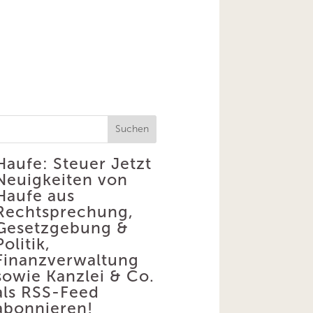
Suchen
Haufe: Steuer
Jetzt
Neuigkeiten von
Haufe aus
Rechtsprechung,
Gesetzgebung &
Politik,
Finanzverwaltung
sowie Kanzlei & Co.
als RSS-Feed
abonnieren!