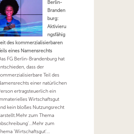
Berlin-
Branden
burg:
Aktivieru
ngsfähig
eit des kommerzialisierbaren
eils eines Namensrechts
as FG Berlin-Brandenburg hat
ntschieden, dass der
ommerzialisierbare Teil des
amensrechts einer natürlichen
erson ertragsteuerlich ein
mmaterielles Wirtschaftsgut
nd kein bloßes Nutzungsrecht
darstellt.Mehr zum Thema
Abschreibung'...Mehr zum
hema 'Wirtschaftsgut'...