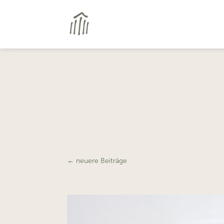
←
neuere Beiträge