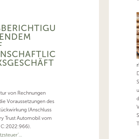
BERICHTIGU
LENDEM
F
INSCHAFTLIC
KSGESCHÄFT
D
S
ktur von Rechnungen
d
f die Voraussetzungen des
 Rückwirkung (Anschluss
ry Trust Automobil vom
T
:C:2022:966).
zsteuer’…