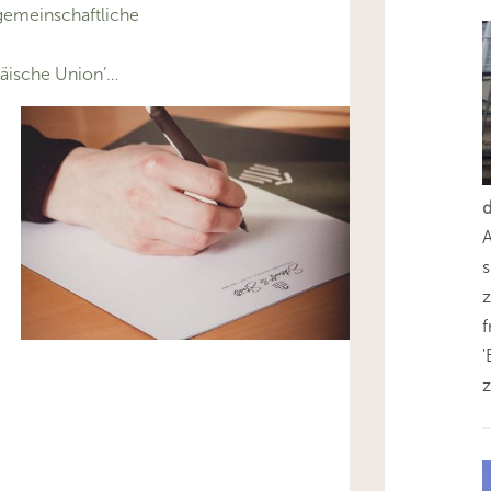
emeinschaftliche
äische Union’…
s
z
'
z