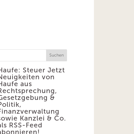
Suchen
Haufe: Steuer
Jetzt
Neuigkeiten von
Haufe aus
Rechtsprechung,
Gesetzgebung &
Politik,
Finanzverwaltung
sowie Kanzlei & Co.
als RSS-Feed
abonnieren!