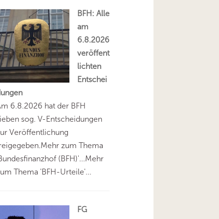
BFH: Alle
am
6.8.2026
veröffent
lichten
Entschei
dungen
Am 6.8.2026 hat der BFH
ieben sog. V-Entscheidungen
ur Veröffentlichung
freigegeben.Mehr zum Thema
Bundesfinanzhof (BFH)'...Mehr
um Thema 'BFH-Urteile'...
FG