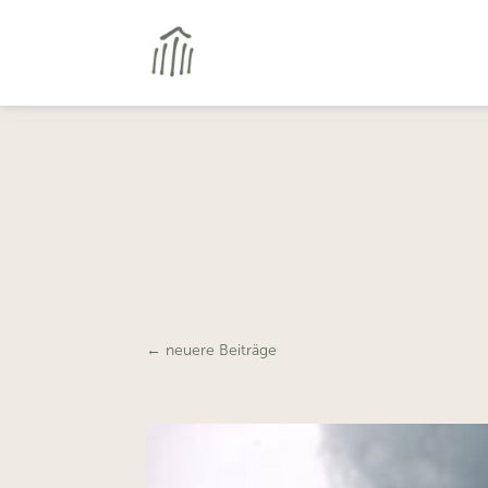
←
neuere Beiträge