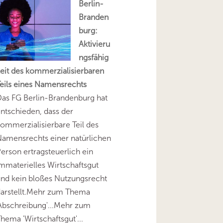
Berlin-
Branden
burg:
Aktivieru
ngsfähig
eit des kommerzialisierbaren
eils eines Namensrechts
as FG Berlin-Brandenburg hat
ntschieden, dass der
ommerzialisierbare Teil des
amensrechts einer natürlichen
erson ertragsteuerlich ein
mmaterielles Wirtschaftsgut
nd kein bloßes Nutzungsrecht
darstellt.Mehr zum Thema
Abschreibung'...Mehr zum
hema 'Wirtschaftsgut'...