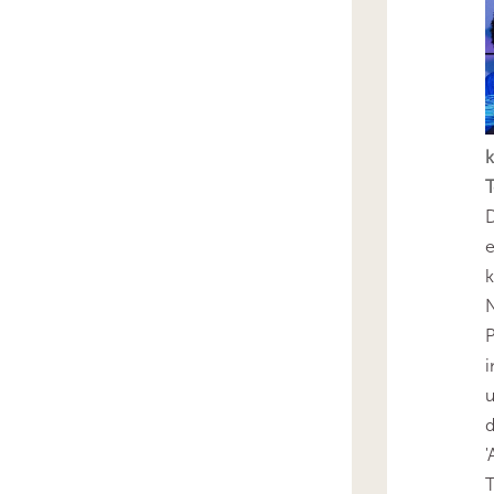
k
T
D
e
k
N
P
i
u
'
T