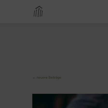
←
neuere Beiträge