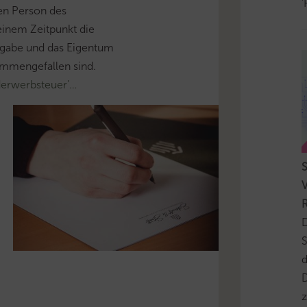
'
en Person des
einem Zeitpunkt die
ufgabe und das Eigentum
mmengefallen sind.
erwerbsteuer’…
V
D
S
D
z