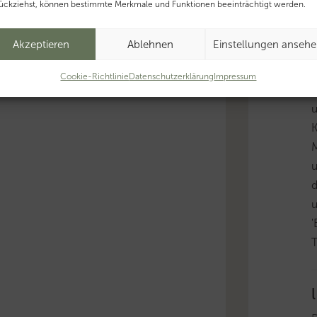
ückziehst, können bestimmte Merkmale und Funktionen beeinträchtigt werden.
D
Akzeptieren
Ablehnen
Einstellungen anseh
u
Cookie-Richtlinie
Datenschutzerklärung
Impressum
i
K
u
'
T