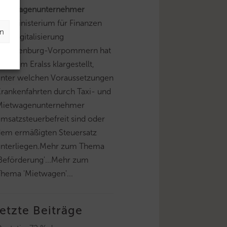
Mietwagenunternehmer
as Ministerium für Finanzen
en
nd Digitalisierung
Mecklenburg-Vorpommern hat
n einem Eralss klargestellt,
unter welchen Voraussetzungen
rankenfahrten durch Taxi- und
Mietwagenunternehmer
msatzsteuerbefreit sind oder
dem ermäßigten Steuersatz
unterliegen.Mehr zum Thema
Beförderung'...Mehr zum
hema 'Mietwagen'...
letzte Beiträge