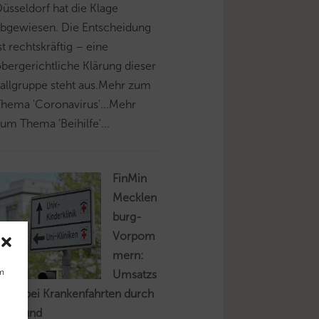
üsseldorf hat die Klage
abgewiesen. Die Entscheidung
st rechtskräftig – eine
bergerichtliche Klärung dieser
allgruppe steht aus.Mehr zum
hema 'Coronavirus'...Mehr
um Thema 'Beihilfe'...
FinMin
Mecklen
burg-
Vorpom
mern:
um
Umsatzs
euer bei Krankenfahrten durch
axi- und