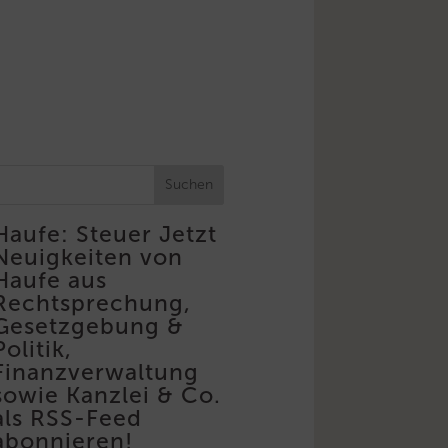
Suchen
Haufe: Steuer
Jetzt
Neuigkeiten von
Haufe aus
Rechtsprechung,
Gesetzgebung &
Politik,
Finanzverwaltung
sowie Kanzlei & Co.
als RSS-Feed
abonnieren!