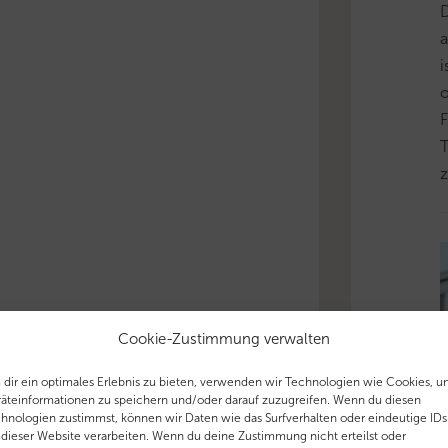
D
i
o
F
T
z
Cookie-Zustimmung verwalten
dir ein optimales Erlebnis zu bieten, verwenden wir Technologien wie Cookies, 
äteinformationen zu speichern und/oder darauf zuzugreifen. Wenn du diesen
t
hnologien zustimmst, können wir Daten wie das Surfverhalten oder eindeutige IDs
 dieser Website verarbeiten. Wenn du deine Zustimmung nicht erteilst oder
T