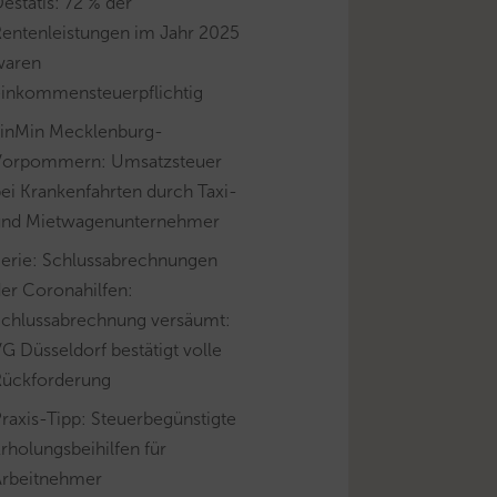
estatis: 72 % der
Rentenleistungen im Jahr 2025
waren
einkommensteuerpflichtig
FinMin Mecklenburg-
Vorpommern: Umsatzsteuer
ei Krankenfahrten durch Taxi-
und Mietwagenunternehmer
Serie: Schlussabrechnungen
er Coronahilfen:
Schlussabrechnung versäumt:
G Düsseldorf bestätigt volle
Rückforderung
raxis-Tipp: Steuerbegünstigte
rholungsbeihilfen für
Arbeitnehmer