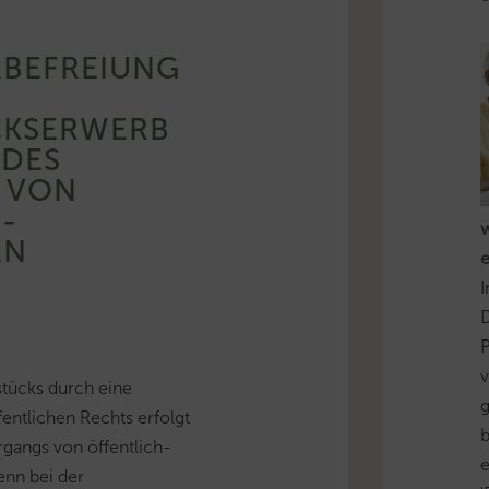
RBEFREIUNG
KSERWERB
 DES
 VON
-
EN
I
D
v
tücks durch eine
g
fentlichen Rechts erfolgt
b
rgangs von öffentlich-
enn bei der