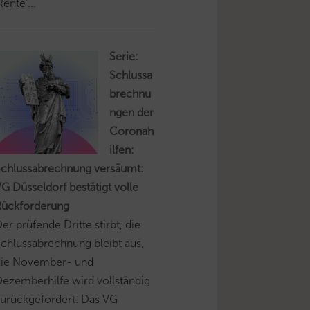
Rente'...
Serie:
Schlussa
brechnu
ngen der
Coronah
ilfen:
Schlussabrechnung versäumt:
G Düsseldorf bestätigt volle
Rückforderung
er prüfende Dritte stirbt, die
chlussabrechnung bleibt aus,
die November- und
ezemberhilfe wird vollständig
urückgefordert. Das VG