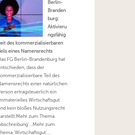
Berlin-
Branden
burg:
Aktivieru
ngsfähig
eit des kommerzialisierbaren
eils eines Namensrechts
as FG Berlin-Brandenburg hat
ntschieden, dass der
ommerzialisierbare Teil des
amensrechts einer natürlichen
erson ertragsteuerlich ein
mmaterielles Wirtschaftsgut
nd kein bloßes Nutzungsrecht
darstellt.Mehr zum Thema
Abschreibung'...Mehr zum
hema 'Wirtschaftsgut'...