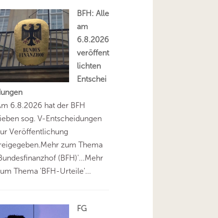
BFH: Alle
am
6.8.2026
veröffent
lichten
Entschei
dungen
Am 6.8.2026 hat der BFH
ieben sog. V-Entscheidungen
ur Veröffentlichung
freigegeben.Mehr zum Thema
Bundesfinanzhof (BFH)'...Mehr
um Thema 'BFH-Urteile'...
FG