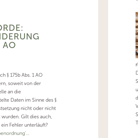
ÖRDE:
NDERUNG
B AO
D
ach § 175b Abs. 1 AO
S
rn, soweit von der
lle an die
d
elte Daten im Sinne des §
tsetzung nicht oder nicht
 wurden. Gilt dies auch,
T
in Fehler unterläuft?
benordnung’…