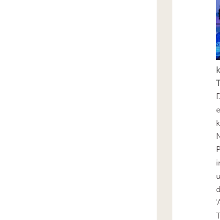
k
T
D
e
k
N
P
i
u
'
T