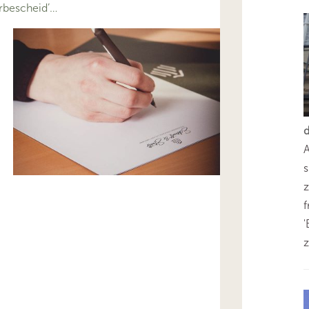
rbescheid’…
s
z
'
z