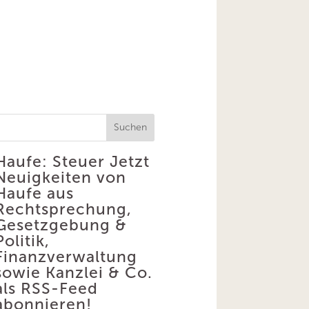
Suchen
Haufe: Steuer
Jetzt
Neuigkeiten von
Haufe aus
Rechtsprechung,
Gesetzgebung &
Politik,
Finanzverwaltung
sowie Kanzlei & Co.
als RSS-Feed
abonnieren!