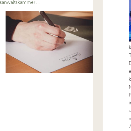
sanwaltskammer’…
k
T
D
e
k
N
P
i
u
'