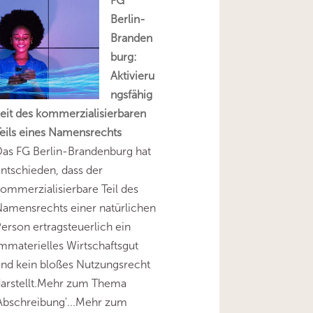
FG
Berlin-
Branden
burg:
Aktivieru
ngsfähig
eit des kommerzialisierbaren
eils eines Namensrechts
as FG Berlin-Brandenburg hat
ntschieden, dass der
ommerzialisierbare Teil des
amensrechts einer natürlichen
erson ertragsteuerlich ein
mmaterielles Wirtschaftsgut
nd kein bloßes Nutzungsrecht
darstellt.Mehr zum Thema
Abschreibung'...Mehr zum