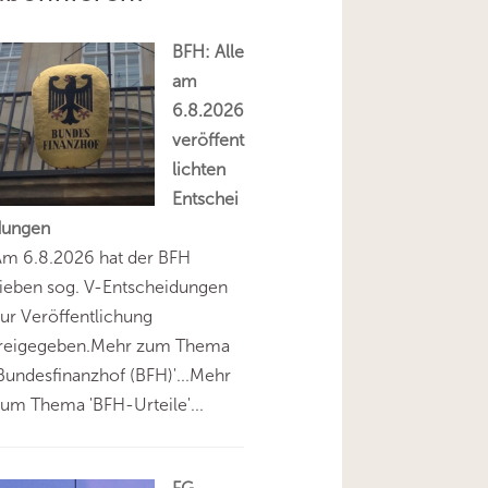
BFH: Alle
am
6.8.2026
veröffent
lichten
Entschei
dungen
Am 6.8.2026 hat der BFH
ieben sog. V-Entscheidungen
ur Veröffentlichung
freigegeben.Mehr zum Thema
Bundesfinanzhof (BFH)'...Mehr
um Thema 'BFH-Urteile'...