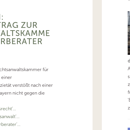
:
TRAG ZUR
ALTSKAMME
ERBERATER
Rechtsanwaltskammer für
s
 einer
z
ietät verstößt nach einer
yern nicht gegen die
'
z
recht’…
sanwalt’…
berater’…