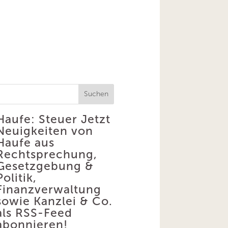
Suchen
Haufe: Steuer
Jetzt
Neuigkeiten von
Haufe aus
Rechtsprechung,
Gesetzgebung &
Politik,
Finanzverwaltung
sowie Kanzlei & Co.
als RSS-Feed
abonnieren!