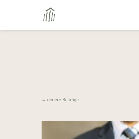
←
neuere Beiträge