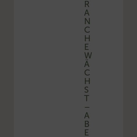
R
A
N
C
H
E
W
Ä
C
H
S
T
–
A
B
E