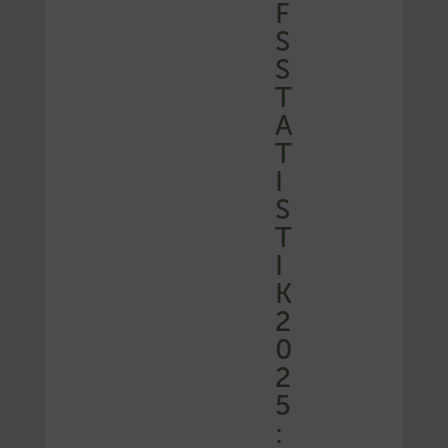
F
S
S
T
A
T
I
S
T
I
K
2
0
2
5
: