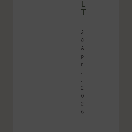
L
T
2
8
A
p
r
.
,
2
0
2
6