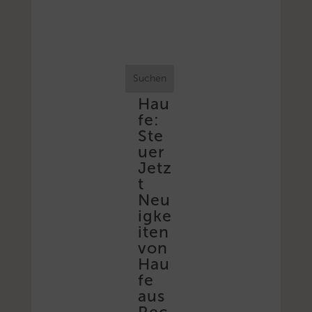
Suchen
Hau
fe:
Ste
uer
Jetz
t
Neu
igke
iten
von
Hau
fe
aus