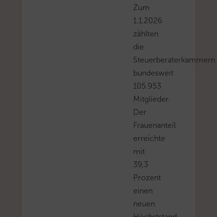
Zum
1.1.2026
zählten
die
Steuerberaterkammern
bundesweit
105.953
Mitglieder.
Der
Frauenanteil
erreichte
mit
39,3
Prozent
einen
neuen
Höchststand.