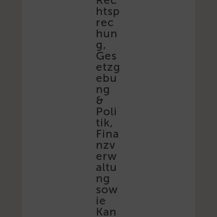
Rec
htsp
rec
hun
g,
Ges
etzg
ebu
ng
&
Poli
tik,
Fina
nzv
erw
altu
ng
sow
ie
Kan