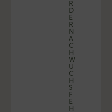
R
D
E
R
N
A
C
H
W
U
C
H
S
F
E
H