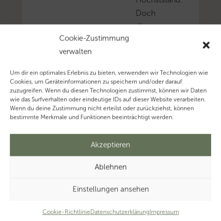
Doch
die
Cookie-Zustimmung
Zahl
verwalten
der
Auszubildenden
Um dir ein optimales Erlebnis zu bieten, verwenden wir Technologien wie
sinkt.
Cookies, um Geräteinformationen zu speichern und/oder darauf
zuzugreifen. Wenn du diesen Technologien zustimmst, können wir Daten
Mehr
wie das Surfverhalten oder eindeutige IDs auf dieser Website verarbeiten.
zum
Wenn du deine Zustimmung nicht erteilst oder zurückziehst, können
bestimmte Merkmale und Funktionen beeinträchtigt werden.
Thema
‚Steuerberatung’…
Akzeptieren
Ablehnen
Einstellungen ansehen
Cookie-Richtlinie
Datenschutzerklärung
Impressum