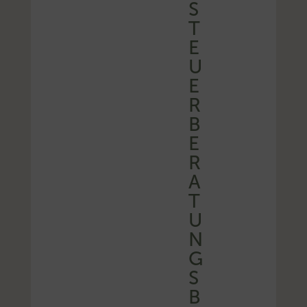
S
T
E
U
E
R
B
E
R
A
T
U
N
G
S
B