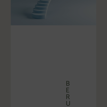
B
E
R
U