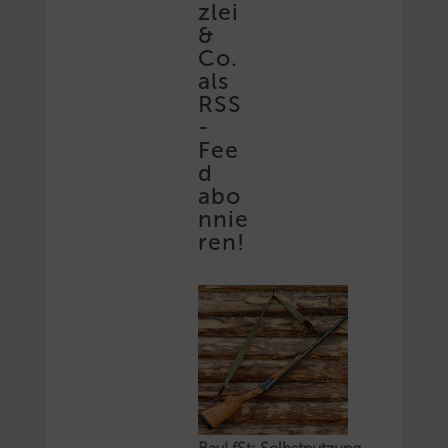
zlei
&
Co.
als
RSS
-
Fee
d
abo
nnie
ren!