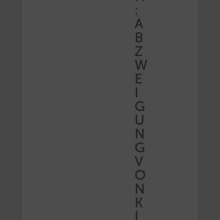
:
A
B
Z
W
E
I
G
U
N
G
V
O
N
K
I