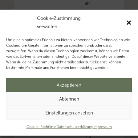
an
das
Cookie-Zustimmung
Kind
verwalten
ausgezahlt
werden,
Um dir ein optimales Erlebnis zu bieten, verwenden wir Technologien wie
wenn
Cookies, um Geräteinformationen zu speichern und/oder darauf
zuzugreifen. Wenn du diesen Technologien zustimmst, können wir Daten
das
wie das Surfverhalten oder eindeutige IDs auf dieser Website verarbeiten.
Kind
Wenn du deine Zustimmung nicht erteilst oder zurückziehst, können
bestimmte Merkmale und Funktionen beeinträchtigt werden.
aufgrund
eigener
Akzeptieren
Einkünfte
oder
Ablehnen
Bezüge
nicht
Einstellungen ansehen
unterhaltsbedürftig
Cookie-Richtlinie
Datenschutzerklärung
Impressum
ist.
Mehr