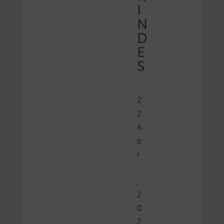
I
N
D
E
S
2
2
A
p
r
.
,
2
0
2