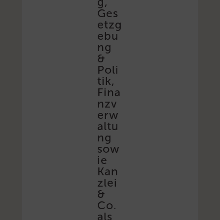
g,
Ges
etzg
ebu
ng
&
Poli
tik,
Fina
nzv
erw
altu
ng
sow
ie
Kan
zlei
&
Co.
als