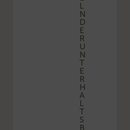
L
N
D
E
R
U
N
T
E
R
H
A
L
T
S
B