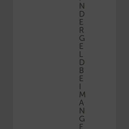
N
D
E
R
G
E
L
D
B
E
I
M
A
N
G
E