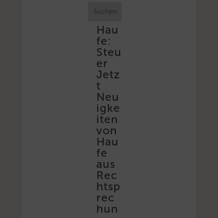
Suchen
Hau
fe:
Steu
er
Jetz
t
Neu
igke
iten
von
Hau
fe
aus
Rec
htsp
rec
hun