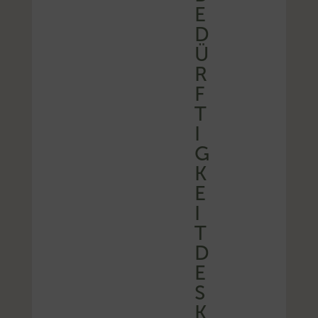
E
D
Ü
R
F
T
I
G
K
E
I
T
D
E
S
K