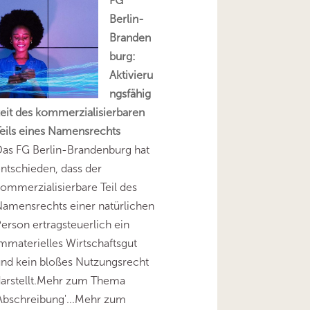
FG
Berlin-
Branden
burg:
Aktivieru
ngsfähig
eit des kommerzialisierbaren
eils eines Namensrechts
as FG Berlin-Brandenburg hat
ntschieden, dass der
ommerzialisierbare Teil des
amensrechts einer natürlichen
erson ertragsteuerlich ein
mmaterielles Wirtschaftsgut
nd kein bloßes Nutzungsrecht
darstellt.Mehr zum Thema
Abschreibung'...Mehr zum