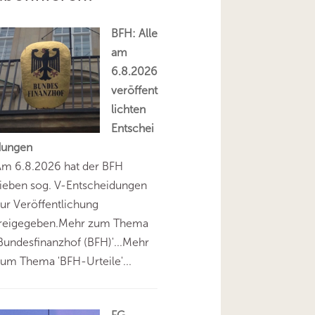
BFH: Alle
am
6.8.2026
veröffent
lichten
Entschei
dungen
Am 6.8.2026 hat der BFH
ieben sog. V-Entscheidungen
ur Veröffentlichung
freigegeben.Mehr zum Thema
Bundesfinanzhof (BFH)'...Mehr
um Thema 'BFH-Urteile'...