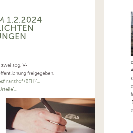
M 1.2.2024
LICHTEN
UNGEN
 zwei sog. V-
ffentlichung freigegeben.
s
finanzhof (BFH)’…
z
rteile’…
'
z