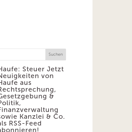
Suchen
Haufe: Steuer
Jetzt
Neuigkeiten von
Haufe aus
Rechtsprechung,
Gesetzgebung &
Politik,
Finanzverwaltung
sowie Kanzlei & Co.
als RSS-Feed
abonnieren!