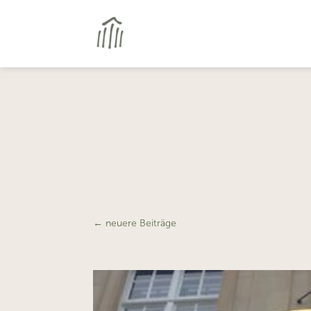
←
neuere Beiträge