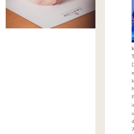
k
T
D
e
k
N
P
i
u
'