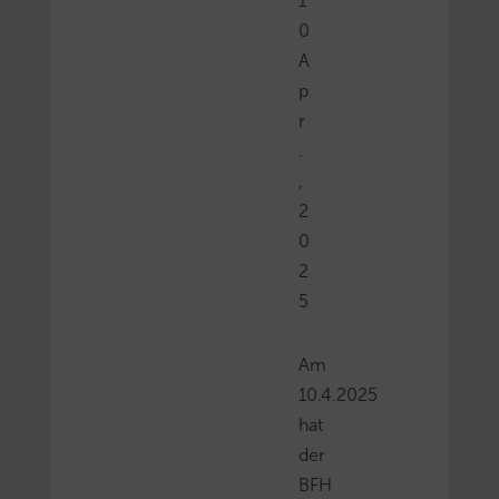
1
0
A
p
r
.
,
2
0
2
5
Am
10.4.2025
hat
der
BFH