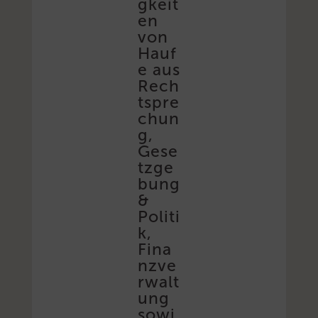
gkeit
en
von
Hauf
e aus
Rech
tspre
chun
g,
Gese
tzge
bung
&
Politi
k,
Fina
nzve
rwalt
ung
sowi