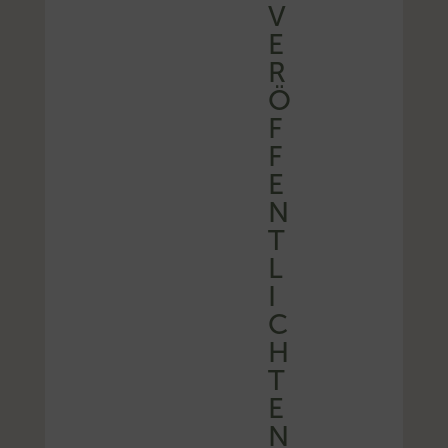
V
E
R
Ö
F
F
E
N
T
L
I
C
H
T
E
N