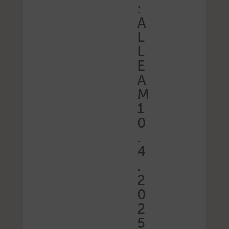
:
A
L
L
E
A
M
1
0
.
4
.
2
0
2
5