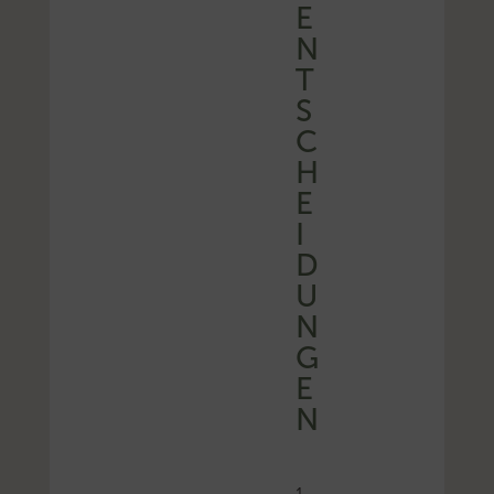
E
N
T
S
C
H
E
I
D
U
N
G
E
N