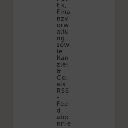
tik,
Fina
nzv
erw
altu
ng
sow
ie
Kan
zlei
&
Co.
als
RSS
-
Fee
d
abo
nnie