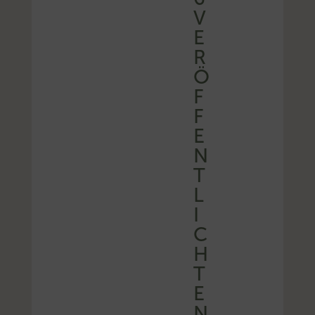
V
E
R
Ö
F
F
E
N
T
L
I
C
H
T
E
N