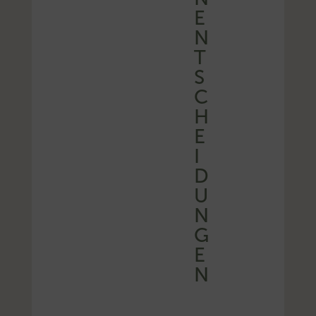
E
N
T
S
C
H
E
I
D
U
N
G
E
N