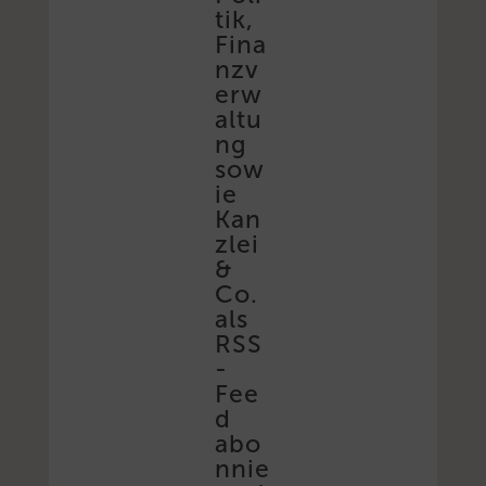
tik,
Fina
nzv
erw
altu
ng
sow
ie
Kan
zlei
&
Co.
als
RSS
-
Fee
d
abo
nnie