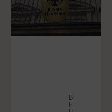
B
F
H