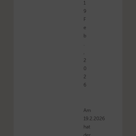
1
9
F
e
b
.
,
2
0
2
6
Am
19.2.2026
hat
der