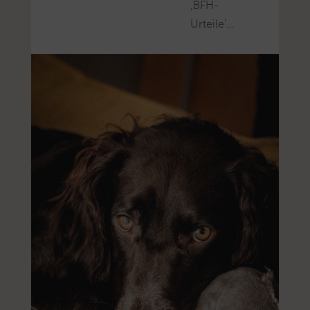
‚BFH-
Urteile’…