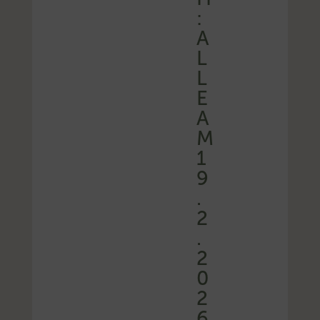
:
A
L
L
E
A
M
1
9
.
2
.
2
0
2
6