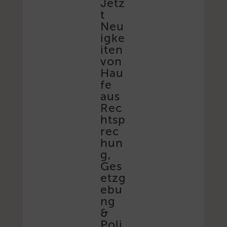
Jetz
t
Neu
igke
iten
von
Hau
fe
aus
Rec
htsp
rec
hun
g,
Ges
etzg
ebu
ng
&
Poli