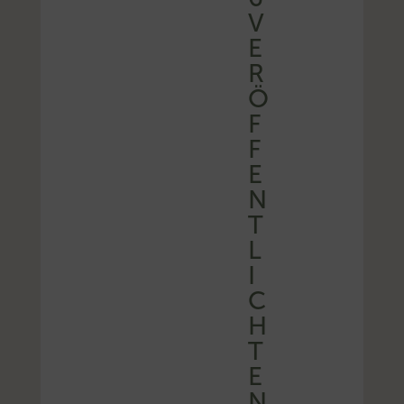
V
E
R
Ö
F
F
E
N
T
L
I
C
H
T
E
N