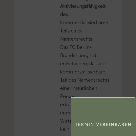
Aktivierungsfähigkeit
des
kommerzialisierbaren
Teils eines
Namensrechts
Das FG Berlin-
Brandenburg hat
entschieden, dass der
kommerzialisierbare
Teil des Namensrechts
einer natürlichen
Person
ertragsteuerlich ein
immaterielles
Wirtschaftsgut und
TERMIN VEREINBAREN
kein bloßes