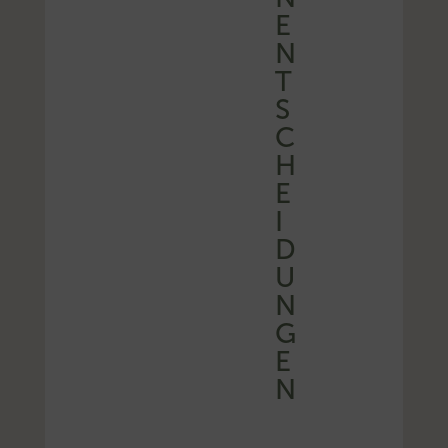
E
N
T
S
C
H
E
I
D
U
N
G
E
N