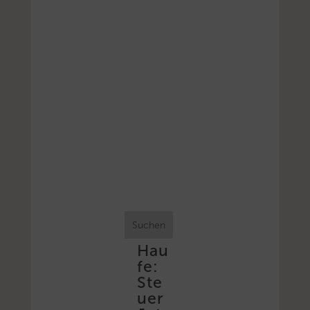
Suchen
Hau
fe:
Ste
uer