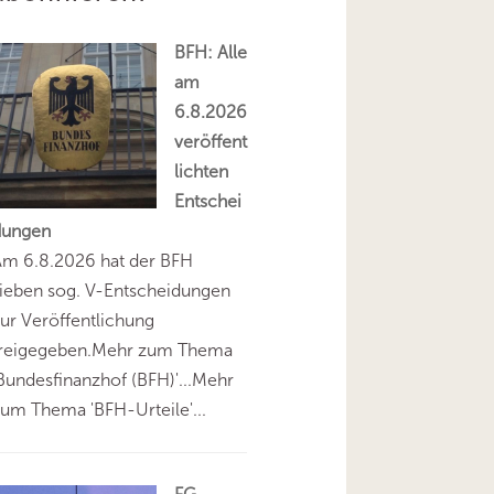
BFH: Alle
am
6.8.2026
veröffent
lichten
Entschei
dungen
Am 6.8.2026 hat der BFH
ieben sog. V-Entscheidungen
ur Veröffentlichung
freigegeben.Mehr zum Thema
Bundesfinanzhof (BFH)'...Mehr
um Thema 'BFH-Urteile'...