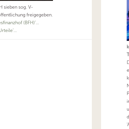
H sieben sog. V-
ffentlichung freigegeben.
finanzhof (BFH)’…
rteile’…
k
T
D
e
k
N
P
i
u
'