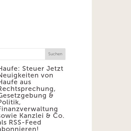
Suchen
Haufe: Steuer
Jetzt
Neuigkeiten von
Haufe aus
Rechtsprechung,
Gesetzgebung &
Politik,
Finanzverwaltung
sowie Kanzlei & Co.
als RSS-Feed
abonnieren!