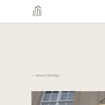
←
neuere Beiträge