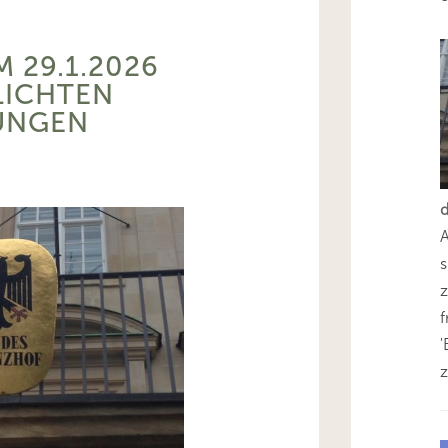
M 29.1.2026
LICHTEN
UNGEN
s
z
'
z