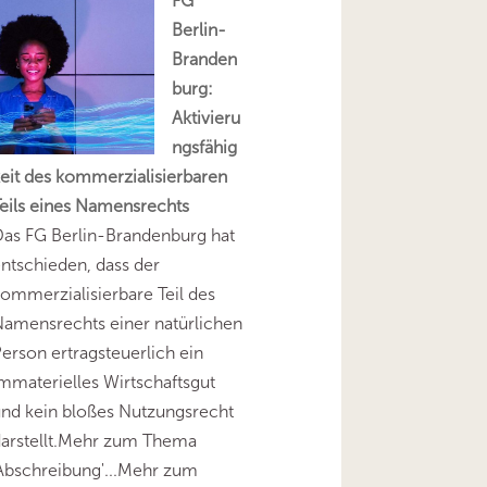
FG
Berlin-
Branden
burg:
Aktivieru
ngsfähig
eit des kommerzialisierbaren
eils eines Namensrechts
as FG Berlin-Brandenburg hat
ntschieden, dass der
ommerzialisierbare Teil des
amensrechts einer natürlichen
erson ertragsteuerlich ein
mmaterielles Wirtschaftsgut
nd kein bloßes Nutzungsrecht
darstellt.Mehr zum Thema
Abschreibung'...Mehr zum