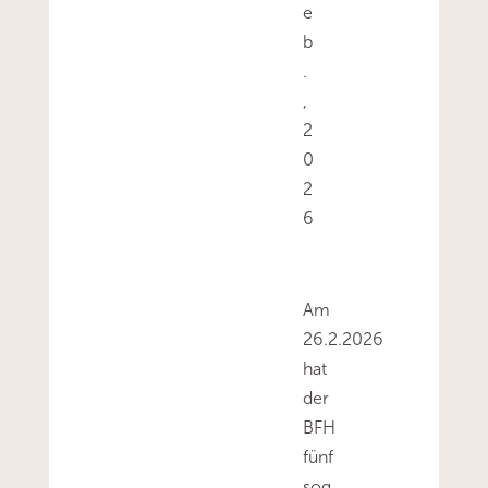
e
b
.
,
2
0
2
6
Am
26.2.2026
hat
der
BFH
fünf
sog.