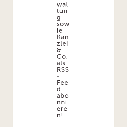
wal
tun
g
sow
ie
Kan
zlei
&
Co.
als
RSS
-
Fee
d
abo
nni
ere
n!