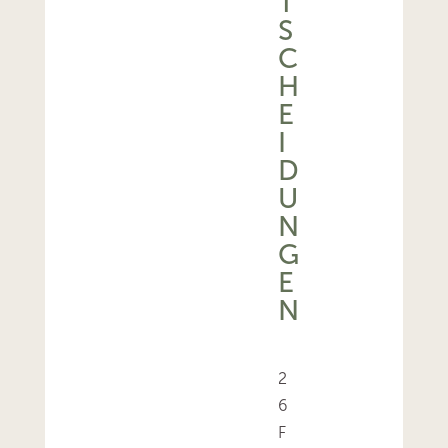
T
S
C
H
E
I
D
U
N
G
E
N
2
6
F