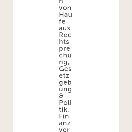
n
von
Hau
fe
aus
Rec
hts
pre
chu
ng,
Ges
etz
geb
ung
&
Poli
tik,
Fin
anz
ver