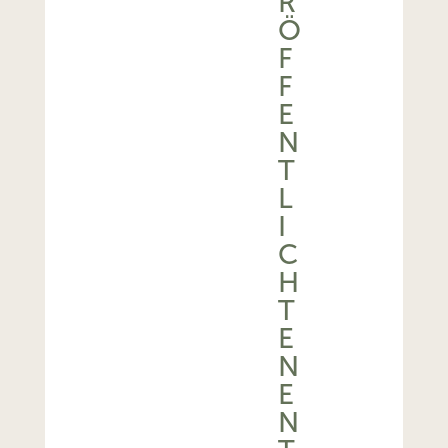
R
Ö
F
F
E
N
T
L
I
C
H
T
E
N
E
N