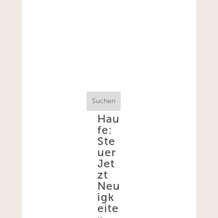
Suchen
Hau
fe:
Ste
uer
Jet
zt
Neu
igk
eite