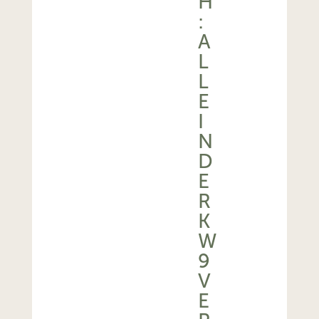
H
:
A
L
L
E
I
N
D
E
R
K
W
9
V
E