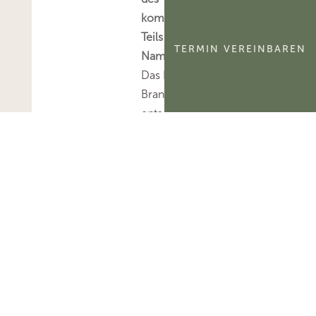
kommerzialisierbaren
Teils eines
TERMIN VEREINBAREN
Namensrechts
Das FG Berlin-
Brandenburg hat
entschieden, dass der
kommerzialisierbare
Teil des Namensrechts
einer natürlichen
Person
ertragsteuerlich ein
immaterielles
Wirtschaftsgut und
kein bloßes
Nutzungsrecht
darstellt.Mehr zum