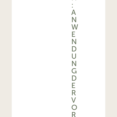
:
A
N
W
E
N
D
U
N
G
D
E
R
V
O
R