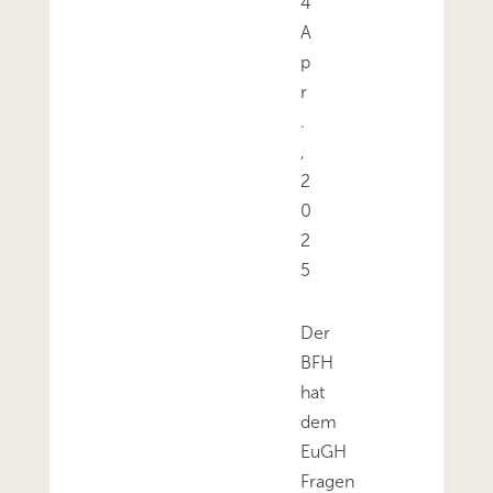
4
A
p
r
.
,
2
0
2
5
Der
BFH
hat
dem
EuGH
Fragen