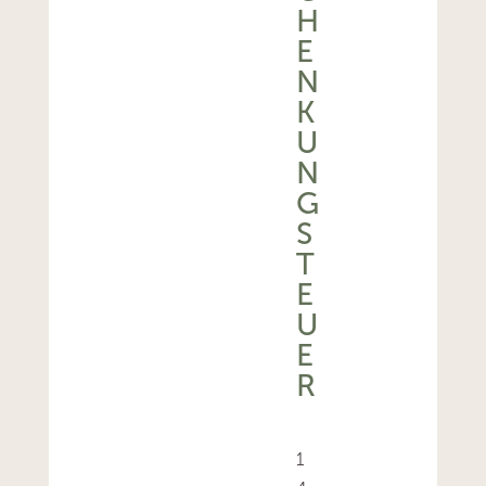
H
E
N
K
U
N
G
S
T
E
U
E
R
1