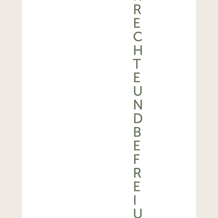
R
E
C
H
T
E
U
N
D
B
E
F
R
E
I
U