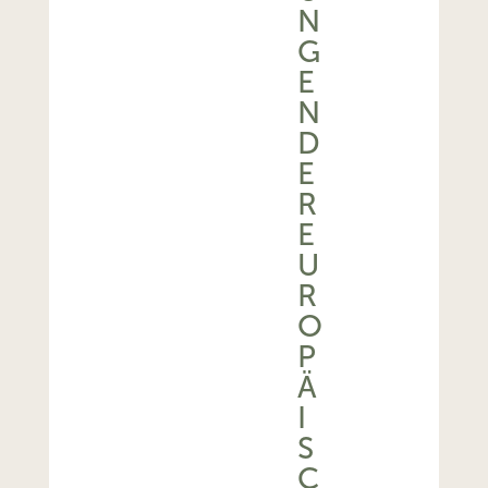
N
G
E
N
D
E
R
E
U
R
O
P
Ä
I
S
C