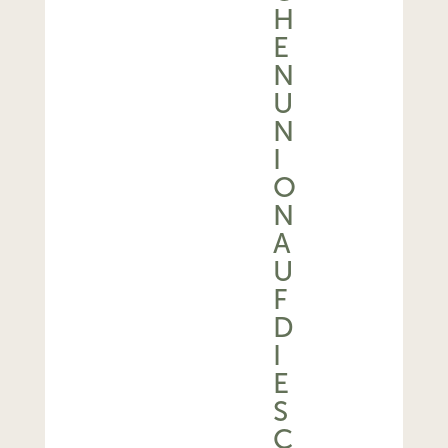
H
E
N
U
N
I
O
N
A
U
F
D
I
E
S
C