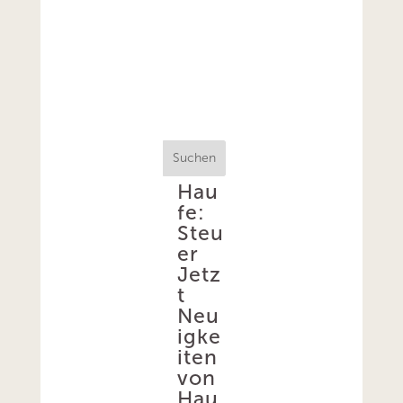
Suchen
Hau
fe:
Steu
er
Jetz
t
Neu
igke
iten
von
Hau