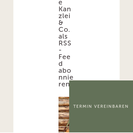
e
Kan
zlei
&
Co.
als
RSS
-
Fee
d
abo
nnie
ren!
TERMIN VEREINBAREN