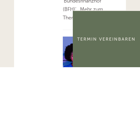
'Bundesfinanzhof
(BFH)'...Mehr zum
Thema 'BFH-Urteile'...
TERMIN VEREINBAREN
FG Berlin-
Brandenburg:
Aktivierungsfähigkeit
des
kommerzialisierbaren
Teils eines
Namensrechts