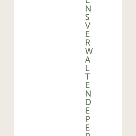
E
N
S
V
E
R
W
A
L
T
E
N
D
E
P
E