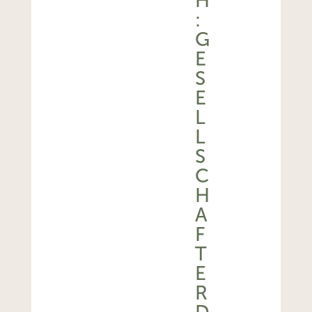
H
:
G
E
S
E
L
L
S
C
H
A
F
T
E
R