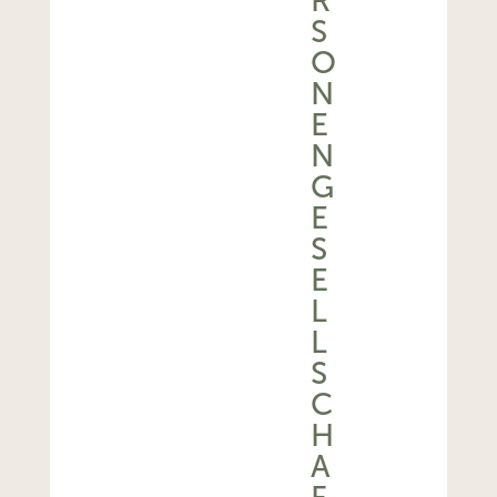
R
S
O
N
E
N
G
E
S
E
L
L
S
C
H
A