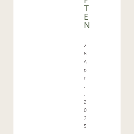
F
T
E
N
2
8
A
p
r
.
,
2
0
2
5