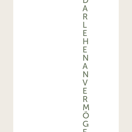
D
A
R
L
E
H
E
N
A
N
V
E
R
M
Ö
G