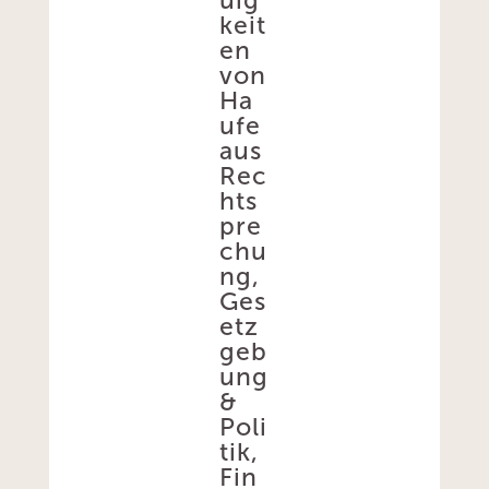
uig
keit
en
von
Ha
ufe
aus
Rec
hts
pre
chu
ng,
Ges
etz
geb
ung
&
Poli
tik,
Fin