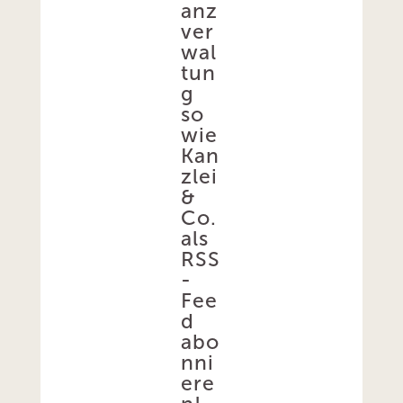
anz
ver
wal
tun
g
so
wie
Kan
zlei
&
Co.
als
RSS
-
Fee
d
abo
nni
ere