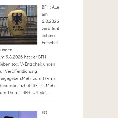
BFH: Alle
am
6.8.2026
veröffent
lichten
Entschei
dungen
Am 6.8.2026 hat der BFH
ieben sog. V-Entscheidungen
ur Veröffentlichung
freigegeben.Mehr zum Thema
Bundesfinanzhof (BFH)'...Mehr
um Thema 'BFH-Urteile'...
FG