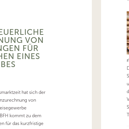
EUERLICHE
NUNG VON
GEN FÜR
EN EINES
RBES
D
S
d
marktzeit hat sich der
Hinzurechnung von
Reisegewerbe
T
r BFH kommt zu dem
n für das kurzfristige