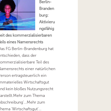
Berlin-
Branden
burg:
Aktivieru
ngsfähig
eit des kommerzialisierbaren
eils eines Namensrechts
as FG Berlin-Brandenburg hat
ntschieden, dass der
ommerzialisierbare Teil des
amensrechts einer natürlichen
erson ertragsteuerlich ein
mmaterielles Wirtschaftsgut
nd kein bloßes Nutzungsrecht
darstellt.Mehr zum Thema
Abschreibung'...Mehr zum
hema 'Wirtschaftsgut'...