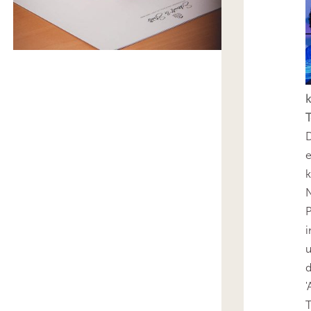
k
T
D
e
k
N
P
i
u
'
T