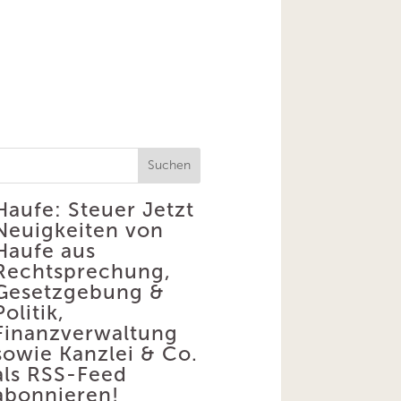
Suchen
Haufe: Steuer
Jetzt
Neuigkeiten von
Haufe aus
Rechtsprechung,
Gesetzgebung &
Politik,
Finanzverwaltung
sowie Kanzlei & Co.
als RSS-Feed
abonnieren!