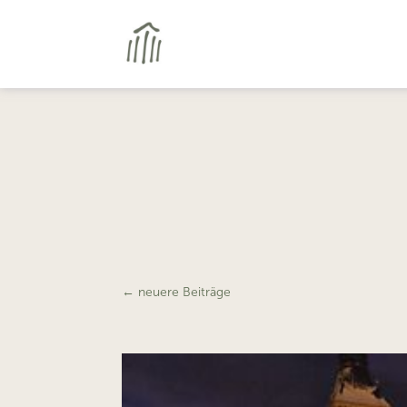
←
neuere Beiträge