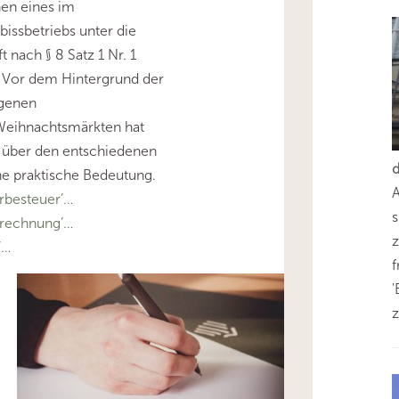
en eines im
issbetriebs unter die
 nach § 8 Satz 1 Nr. 1
. Vor dem Hintergrund der
egenen
Weihnachtsmärkten hat
 über den entschiedenen
ohe praktische Bedeutung.
besteuer’…
s
rechnung’…
z
’…
'
z