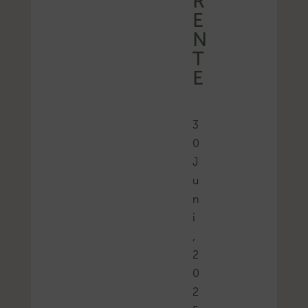
R
E
N
T
E
3
0
J
u
n
i
,
2
0
2