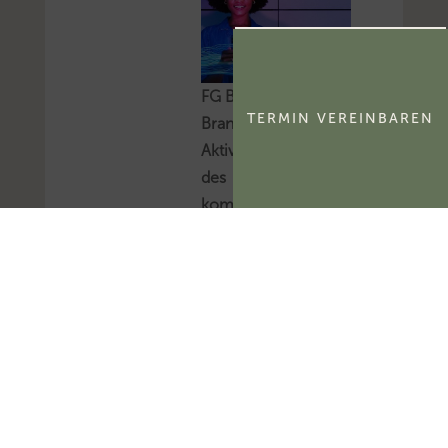
FG Berlin-
TERMIN VEREINBAREN
Brandenburg:
Aktivierungsfähigkeit
des
kommerzialisierbaren
Teils eines
Namensrechts
Das FG Berlin-
Brandenburg hat
entschieden, dass der
kommerzialisierbare
Teil des Namensrechts
einer natürlichen
Person