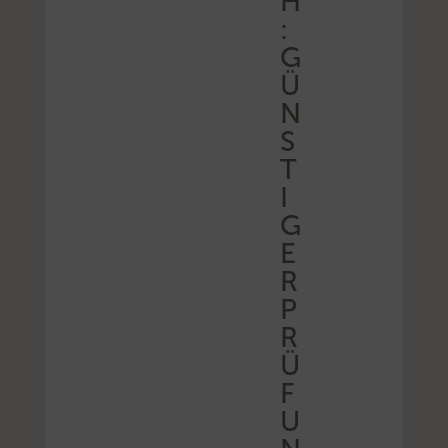
H
:
G
Ü
N
S
T
I
G
E
R
P
R
Ü
F
U