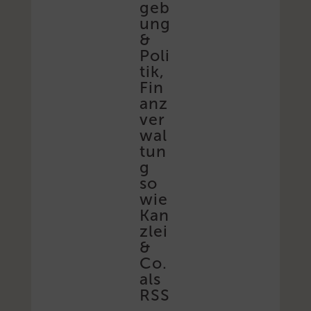
geb
ung
&
Poli
tik,
Fin
anz
ver
wal
tun
g
so
wie
Kan
zlei
&
Co.
als
RSS
-