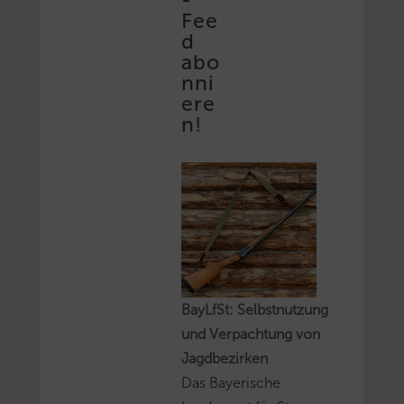
Fee
d
abo
nni
ere
n!
BayLfSt: Selbstnutzung
und Verpachtung von
Jagdbezirken
Das Bayerische