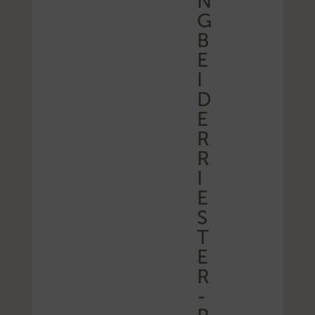
N
G
B
E
I
D
E
R
R
I
E
S
T
E
R
-