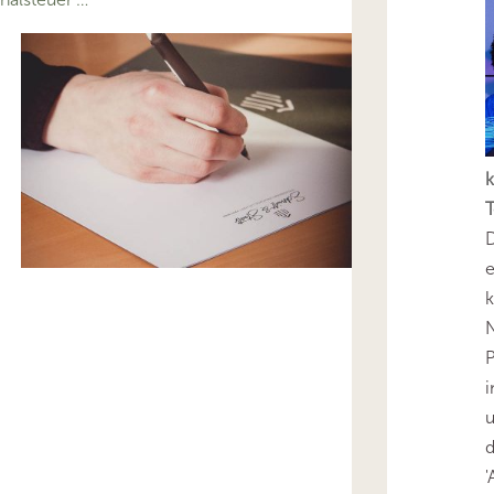
k
T
D
e
k
N
P
i
u
'