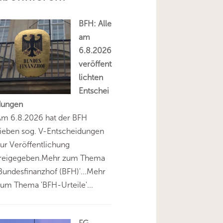
BFH: Alle
am
6.8.2026
veröffent
lichten
Entschei
dungen
Am 6.8.2026 hat der BFH
ieben sog. V-Entscheidungen
ur Veröffentlichung
freigegeben.Mehr zum Thema
Bundesfinanzhof (BFH)'...Mehr
um Thema 'BFH-Urteile'...