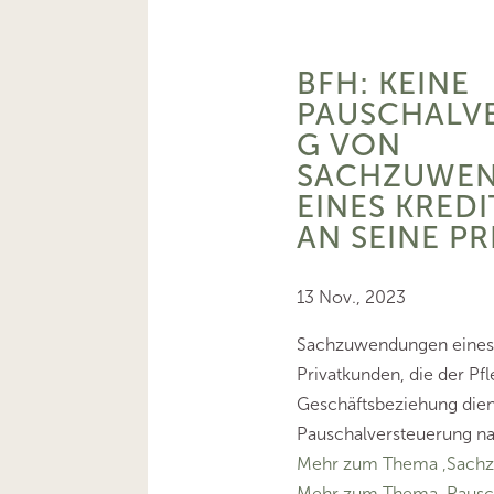
BFH: KEINE
PAUSCHALV
G VON
SACHZUWE
EINES KREDI
AN SEINE P
13 Nov., 2023
Sachzuwendungen eines K
Privatkunden, die der Pf
Geschäftsbeziehung diene
Pauschalversteuerung nac
Mehr zum Thema ‚Sach
Mehr zum Thema ‚Pausch