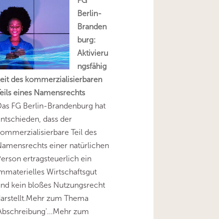
FG
Berlin-
Branden
burg:
Aktivieru
ngsfähig
eit des kommerzialisierbaren
eils eines Namensrechts
as FG Berlin-Brandenburg hat
ntschieden, dass der
ommerzialisierbare Teil des
amensrechts einer natürlichen
erson ertragsteuerlich ein
mmaterielles Wirtschaftsgut
nd kein bloßes Nutzungsrecht
darstellt.Mehr zum Thema
Abschreibung'...Mehr zum