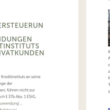
ERSTEUERUN
NDUNGEN
TINSTITUTS
RIVATKUNDEN
s
z
reditinstituts an seine
lege der
'
n, führen nicht zur
z
h § 37b Abs. 1 EStG.
zuwendung’…
alsteuer’…