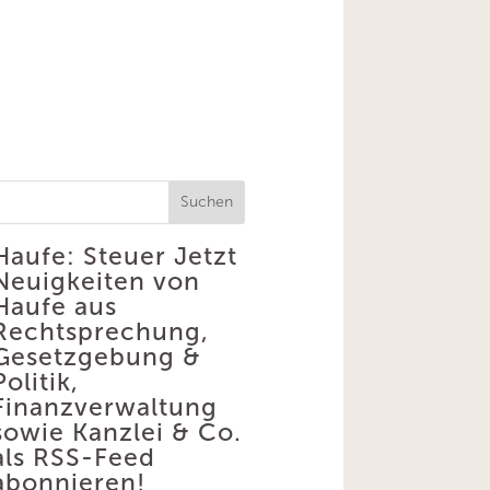
Suchen
Haufe: Steuer
Jetzt
Neuigkeiten von
Haufe aus
Rechtsprechung,
Gesetzgebung &
Politik,
Finanzverwaltung
sowie Kanzlei & Co.
als RSS-Feed
abonnieren!