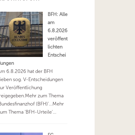
BFH: Alle
am
6.8.2026
veröffent
lichten
Entschei
dungen
Am 6.8.2026 hat der BFH
ieben sog. V-Entscheidungen
ur Veröffentlichung
freigegeben.Mehr zum Thema
Bundesfinanzhof (BFH)'...Mehr
um Thema 'BFH-Urteile'...