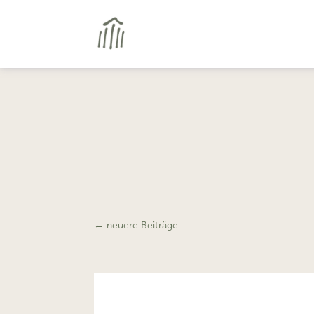
←
neuere Beiträge