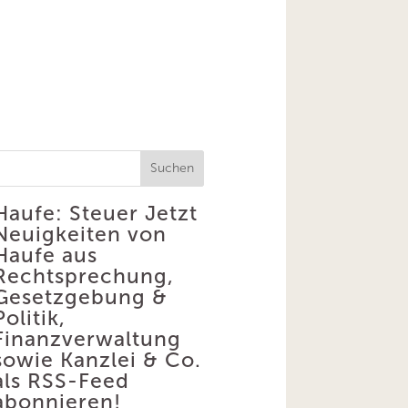
Suchen
Haufe: Steuer
Jetzt
Neuigkeiten von
Haufe aus
Rechtsprechung,
Gesetzgebung &
Politik,
Finanzverwaltung
sowie Kanzlei & Co.
als RSS-Feed
abonnieren!