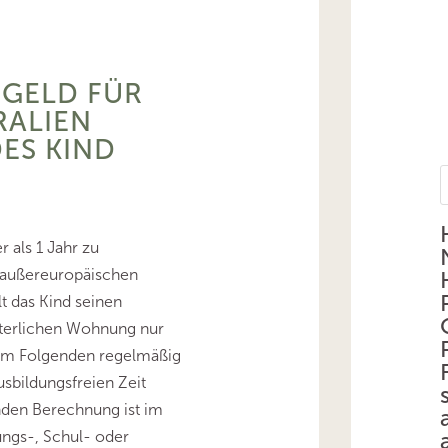
RGELD FÜR
RALIEN
ES KIND
 als 1 Jahr zu
außereuropäischen
t das Kind seinen
lterlichen Wohnung nur
 im Folgenden regelmäßig
usbildungsfreien Zeit
enden Berechnung ist im
ungs-, Schul- oder