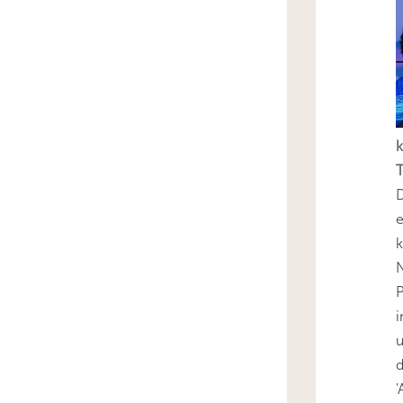
k
T
D
e
k
N
P
i
u
'