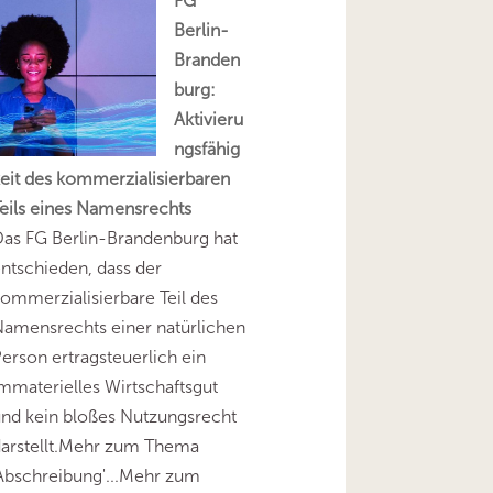
FG
Berlin-
Branden
burg:
Aktivieru
ngsfähig
eit des kommerzialisierbaren
eils eines Namensrechts
as FG Berlin-Brandenburg hat
ntschieden, dass der
ommerzialisierbare Teil des
amensrechts einer natürlichen
erson ertragsteuerlich ein
mmaterielles Wirtschaftsgut
nd kein bloßes Nutzungsrecht
darstellt.Mehr zum Thema
Abschreibung'...Mehr zum