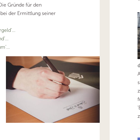
 Die Gründe für den
 bei der Ermittlung seiner
geld’…
nd’…
um’…
s
z
'
z