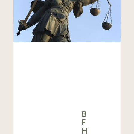
B
F
H