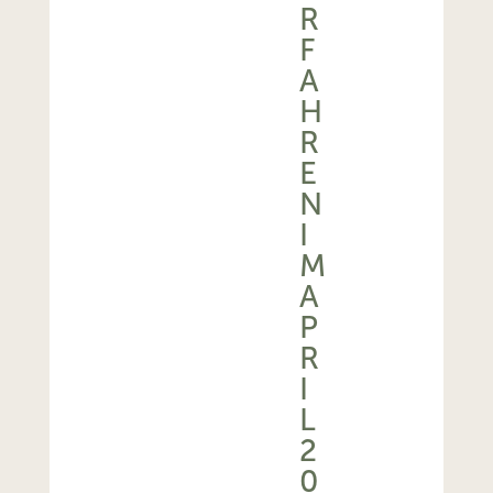
R
F
A
H
R
E
N
I
M
A
P
R
I
L
2
0