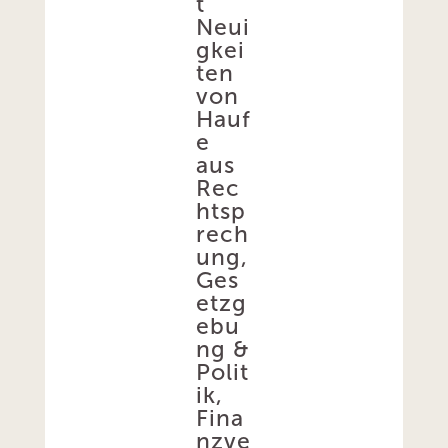
t
Neui
gkei
ten
von
Hauf
e
aus
Rec
htsp
rech
ung,
Ges
etzg
ebu
ng &
Polit
ik,
Fina
nzve