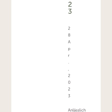
2
3
2
8
A
p
r
.
,
2
0
2
3
Anlässlich