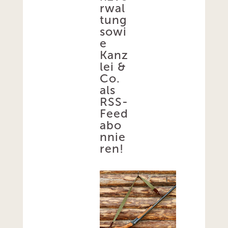
rwal
tung
sowi
e
Kanz
lei &
Co.
als
RSS-
Feed
abo
nnie
ren!