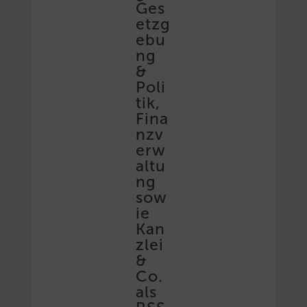
Ges
etzg
ebu
ng
&
Poli
tik,
Fina
nzv
erw
altu
ng
sow
ie
Kan
zlei
&
Co.
als