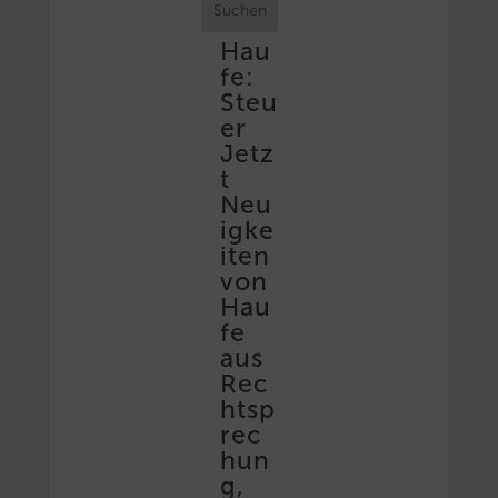
Suchen
Hau
fe:
Steu
er
Jetz
t
Neu
igke
iten
von
Hau
fe
aus
Rec
htsp
rec
hun
g,