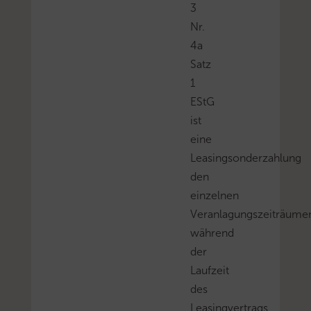
3
Nr.
4a
Satz
1
EStG
ist
eine
Leasingsonderzahlung
den
einzelnen
Veranlagungszeiträume
während
der
Laufzeit
des
Leasingvertrags