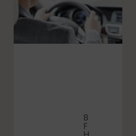
B
F
H