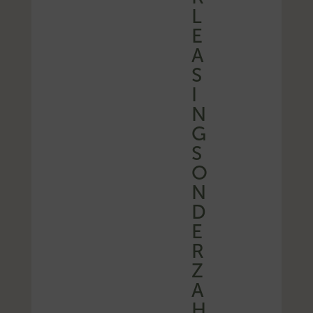
L
E
A
S
I
N
G
S
O
N
D
E
R
Z
A
H