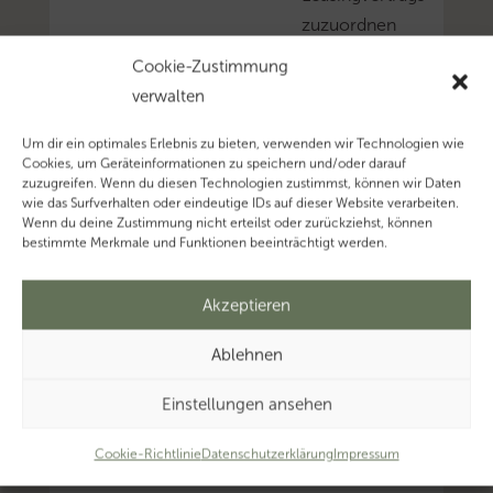
zuzuordnen
(Änderung
Cookie-Zustimmung
der
verwalten
Rechtsprechung).
Mehr
Um dir ein optimales Erlebnis zu bieten, verwenden wir Technologien wie
Cookies, um Geräteinformationen zu speichern und/oder darauf
zum
zuzugreifen. Wenn du diesen Technologien zustimmst, können wir Daten
Thema
wie das Surfverhalten oder eindeutige IDs auf dieser Website verarbeiten.
Wenn du deine Zustimmung nicht erteilst oder zurückziehst, können
‚Firmenwagen’…
bestimmte Merkmale und Funktionen beeinträchtigt werden.
Mehr
zum
Akzeptieren
Thema
‚Private
Ablehnen
Pkw-
Einstellungen ansehen
Nutzung’…
Mehr
Cookie-Richtlinie
Datenschutzerklärung
Impressum
zum