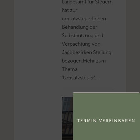
Landesamt für Steuern
hat zur
umsatzsteuerlichen
Behandlung der
Selbstnutzung und
Verpachtung von
Jagdbezirken Stellung
bezogen.Mehr zum
Thema
'Umsatzsteuer'...
TERMIN VEREINBAREN