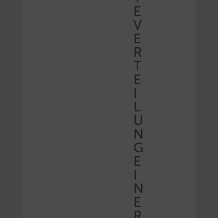
E
V
E
R
T
E
I
L
U
N
G
E
I
N
E
R