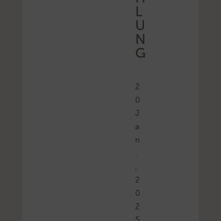
L
U
N
G
2
0
J
a
n
.
,
2
0
2
5