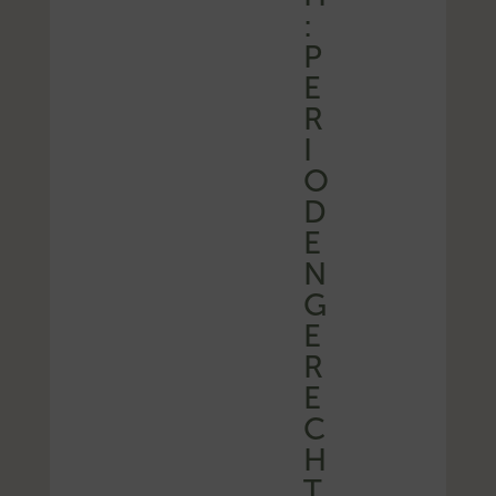
:
P
E
R
I
O
D
E
N
G
E
R
E
C
H
T