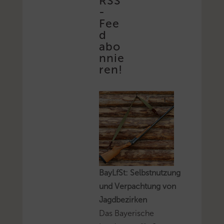
RSS
-
Fee
d
abo
nnie
ren!
BayLfSt: Selbstnutzung
und Verpachtung von
Jagdbezirken
Das Bayerische