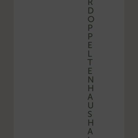
R
D
O
P
P
E
L
T
E
N
H
A
U
S
H
A