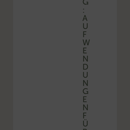
G
:
A
U
F
W
E
N
D
U
N
G
E
N
F
Ü