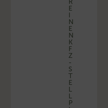
R
E
I
N
E
N
K
F
Z
-
S
T
E
L
L
P