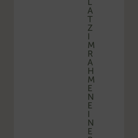
L
A
T
Z
I
M
R
A
H
M
E
N
E
I
N
E