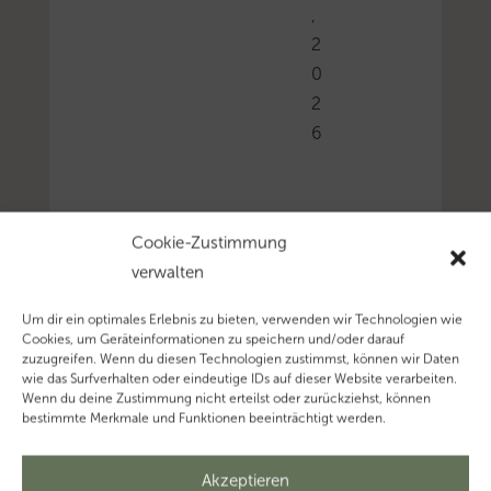
,
2
0
2
6
Der
Cookie-Zustimmung
BFH
verwalten
hat
entschieden,
Um dir ein optimales Erlebnis zu bieten, verwenden wir Technologien wie
Cookies, um Geräteinformationen zu speichern und/oder darauf
dass
zuzugreifen. Wenn du diesen Technologien zustimmst, können wir Daten
ein
wie das Surfverhalten oder eindeutige IDs auf dieser Website verarbeiten.
Wenn du deine Zustimmung nicht erteilst oder zurückziehst, können
Arbeitnehmer
bestimmte Merkmale und Funktionen beeinträchtigt werden.
bei
seinen
Akzeptieren