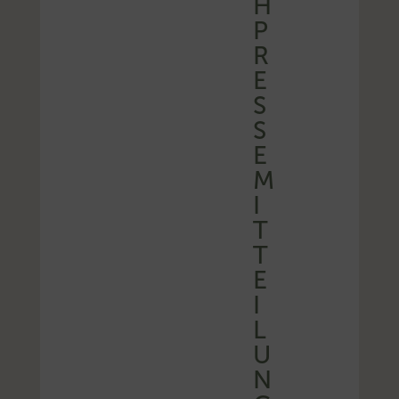
H
P
R
E
S
S
E
M
I
T
T
E
I
L
U
N