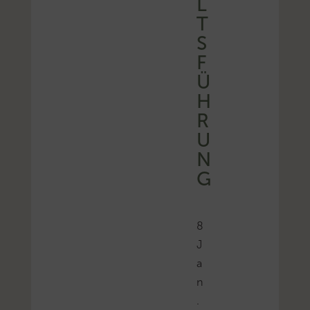
L
T
S
F
Ü
H
R
U
N
G
8
J
a
n
.