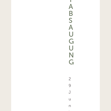
B
S
A
U
G
U
N
G
2
9
J
u
n