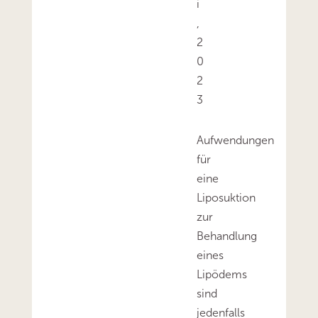
i
,
2
0
2
3
Aufwendungen
für
eine
Liposuktion
zur
Behandlung
eines
Lipödems
sind
jedenfalls