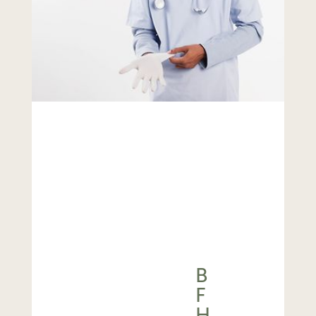
B
F
H