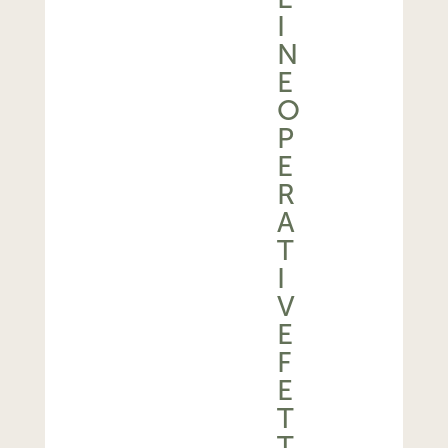
N
E
O
P
E
R
A
T
I
V
E
F
E
T
T
A