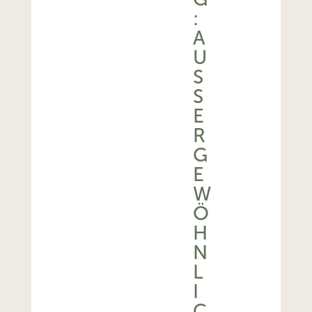
:
A
U
SS
E
R
G
E
W
Ö
H
N
L
I
C
H