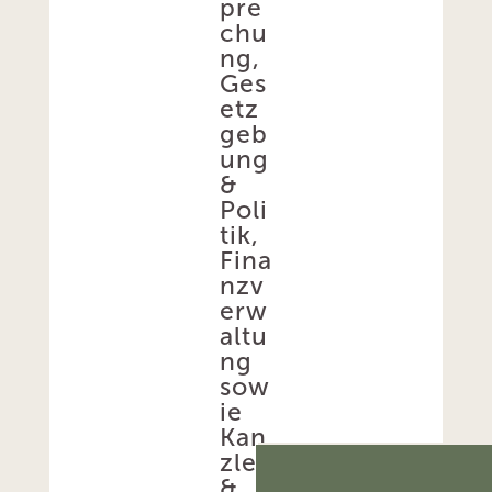
pre
chu
ng,
Ges
etz
geb
ung
&
Poli
tik,
Fina
nzv
erw
altu
ng
sow
ie
Kan
zlei
&