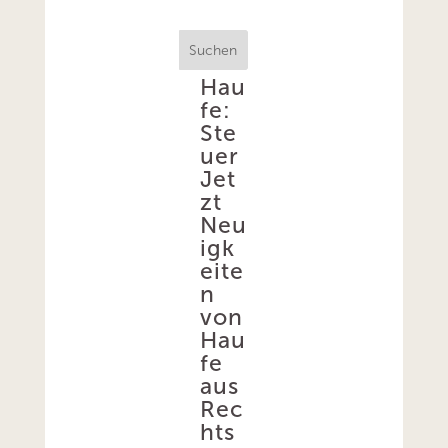
Suchen
Hau
fe:
Ste
uer
Jet
zt
Neu
igk
eite
n
von
Hau
fe
aus
Rec
hts