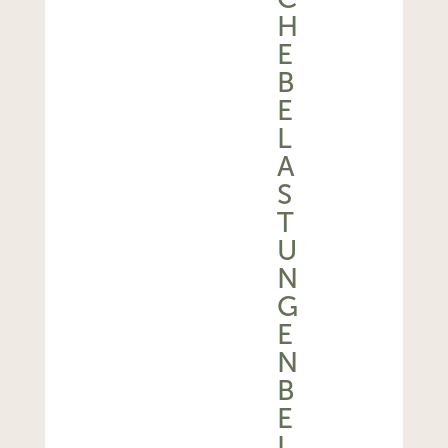
E
B
E
L
A
S
T
U
N
G
E
N
B
E
I
A