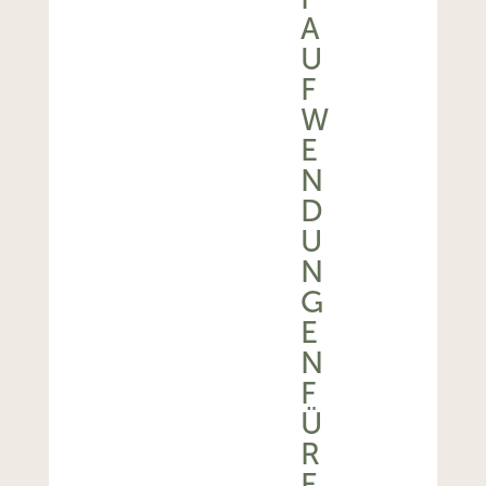
U
F
W
E
N
D
U
N
G
E
N
F
Ü
R
E
I