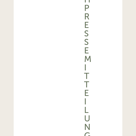
P
R
E
S
S
E
M
I
T
T
E
I
L
U
N
G