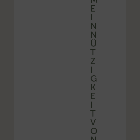
E
I
N
N
Ü
T
Z
I
G
K
E
I
T
V
O
N