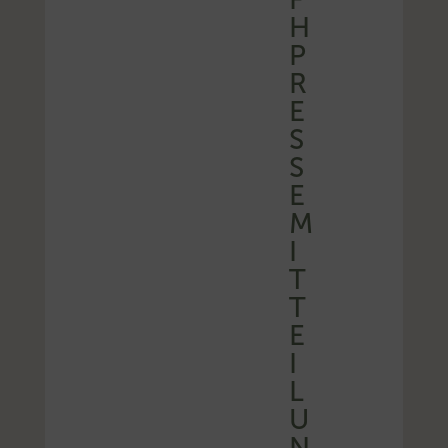
H
P
R
E
S
S
E
M
I
T
T
E
I
L
U
N