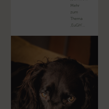
Mehr
zum
Thema
‚EuGH’…