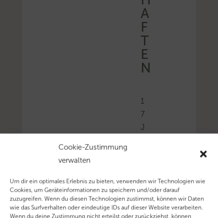
A
F
T
E
N
1
7
J
u
Cookie-Zustimmung
l
verwalten
i
,
Um dir ein optimales Erlebnis zu bieten, verwenden wir Technologien wie
Cookies, um Geräteinformationen zu speichern und/oder darauf
2
zuzugreifen. Wenn du diesen Technologien zustimmst, können wir Daten
0
wie das Surfverhalten oder eindeutige IDs auf dieser Website verarbeiten.
Wenn du deine Zustimmung nicht erteilst oder zurückziehst, können