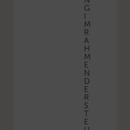
G
I
M
R
A
H
M
E
N
D
E
R
S
T
E
U