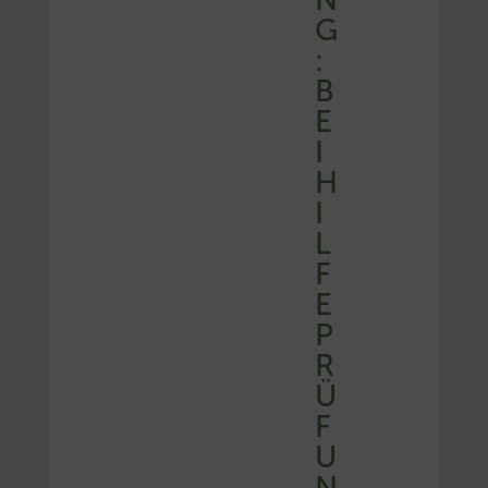
G
:
B
E
I
H
I
L
F
E
P
R
Ü
F
U
N