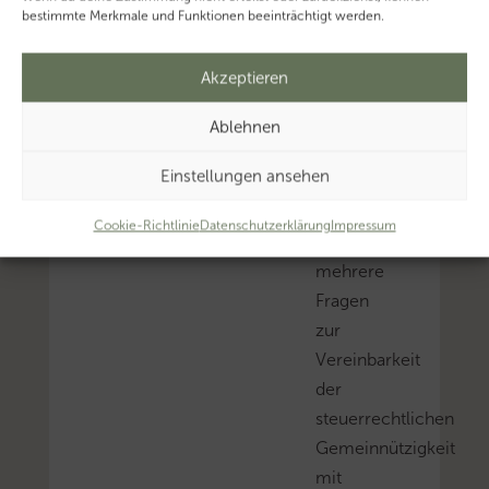
2
bestimmte Merkmale und Funktionen beeinträchtigt werden.
5
Akzeptieren
Der
Ablehnen
BFH
Einstellungen ansehen
hat
dem
Cookie-Richtlinie
Datenschutzerklärung
Impressum
EuGH
mehrere
Fragen
zur
Vereinbarkeit
der
steuerrechtlichen
Gemeinnützigkeit
mit