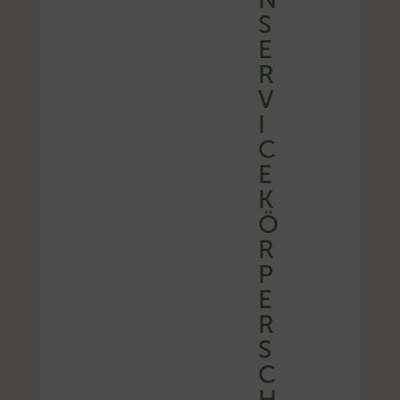
S
E
R
V
I
C
E
K
Ö
R
P
E
R
S
C
H