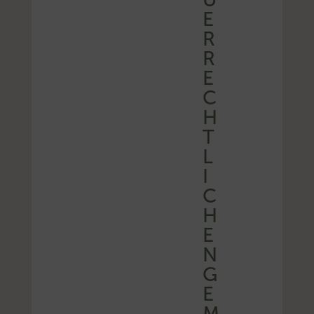
E
R
R
E
C
H
T
L
I
C
H
E
N
G
E
M