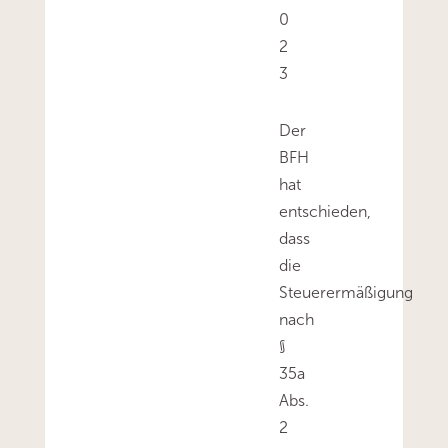
0
2
3
Der
BFH
hat
entschieden,
dass
die
Steuerermäßigung
nach
§
35a
Abs.
2