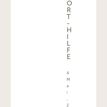
R
T
-
H
I
L
F
E
4
M
a
i
,
2