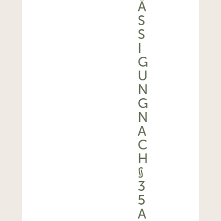
Ä
SS
I
G
U
N
G
N
A
C
H
§
3
5
A
E