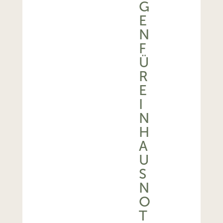
E
N
F
Ü
R
E
I
N
H
A
U
S
N
O
T
R