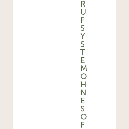
U
F
S
Y
S
T
E
M
O
H
N
E
S
O
F
O