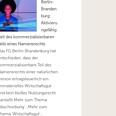
Berlin-
Branden
burg:
Aktivieru
ngsfähig
eit des kommerzialisierbaren
eils eines Namensrechts
as FG Berlin-Brandenburg hat
ntschieden, dass der
ommerzialisierbare Teil des
amensrechts einer natürlichen
erson ertragsteuerlich ein
mmaterielles Wirtschaftsgut
nd kein bloßes Nutzungsrecht
darstellt.Mehr zum Thema
Abschreibung'...Mehr zum
hema 'Wirtschaftsgut'...