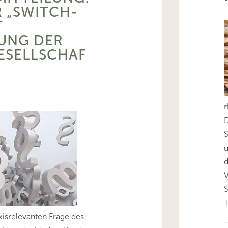
 „SWITCH-
T
UNG DER
ESELLSCHAF
D
S
d
T
xisrelevanten Frage des