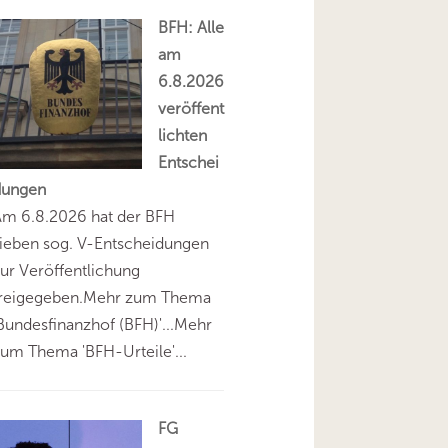
BFH: Alle
am
6.8.2026
veröffent
lichten
Entschei
dungen
Am 6.8.2026 hat der BFH
ieben sog. V-Entscheidungen
ur Veröffentlichung
freigegeben.Mehr zum Thema
Bundesfinanzhof (BFH)'...Mehr
um Thema 'BFH-Urteile'...
FG