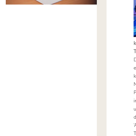
k
T
D
e
k
N
P
i
u
'
T