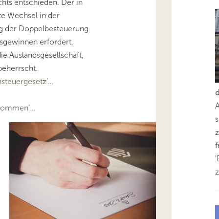
chts entschieden. Der in
te Wechsel in der
g der Doppelbesteuerung
sgewinnen erfordert,
ie Auslandsgesellschaft,
beherrscht.
steuergesetz’…
bkommen’…
s
z
'
z