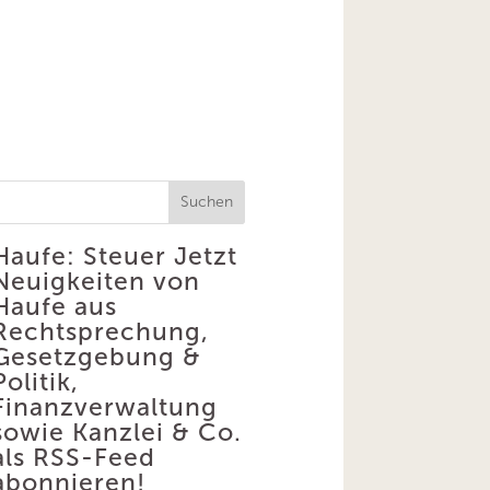
Suchen
Haufe: Steuer
Jetzt
Neuigkeiten von
Haufe aus
Rechtsprechung,
Gesetzgebung &
Politik,
Finanzverwaltung
sowie Kanzlei & Co.
als RSS-Feed
abonnieren!