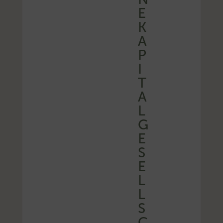
E
K
A
P
I
T
A
L
G
E
S
E
L
L
S
C