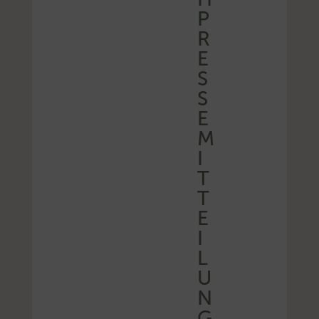
P
R
E
S
S
E
M
I
T
T
E
I
L
U
N
G