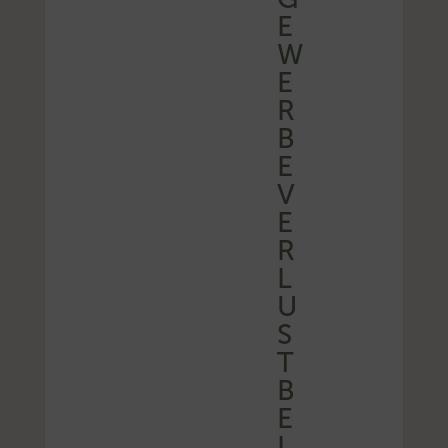
E
W
E
R
B
E
V
E
R
L
U
S
T
B
E
I