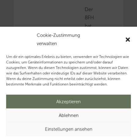
Der
BFH
hat
entschieden,
Cookie-Zustimmung
dass
verwalten
ein
Um dir ein optimales Erlebnis zu bieten, verwenden wir Technologien wie
ursprünglich
Cookies, um Geräteinformationen zu speichern und/oder darauf
im
zuzugreifen. Wenn du diesen Technologien zustimmst, können wir Daten
wie das Surfverhalten oder eindeutige IDs auf dieser Website verarbeiten.
Betrieb
Wenn du deine Zustimmung nicht erteilst oder zurückziehst, können
einer
bestimmte Merkmale und Funktionen beeinträchtigt werden.
Personengesellschaft
entstandener
Akzeptieren
und
Ablehnen
durch
Anwachsung
Einstellungen ansehen
auf