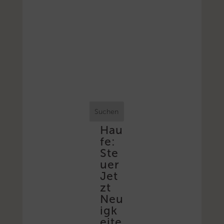
Suchen
Hau
fe:
Ste
uer
Jet
zt
Neu
igk
eite