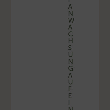
A
N
W
A
C
H
S
U
N
G
A
U
F
E
I
N