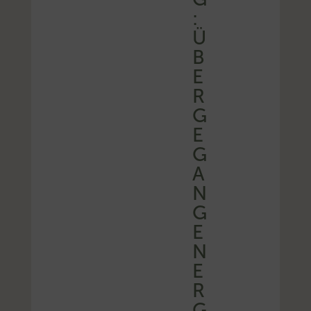
:
Ü
B
E
R
G
E
G
A
N
G
E
N
E
R
G