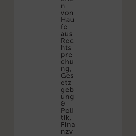
n
von
Hau
fe
aus
Rec
hts
pre
chu
ng,
Ges
etz
geb
ung
&
Poli
tik,
Fina
nzv