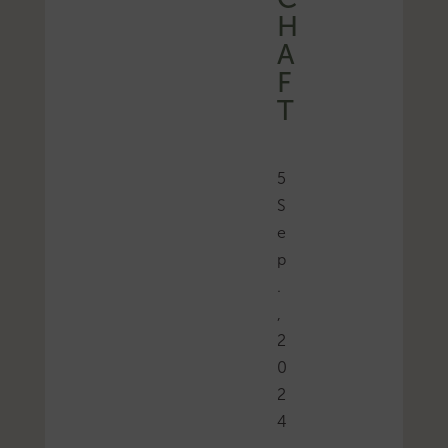
H
A
F
T
5
S
e
p
.
,
2
0
2
4