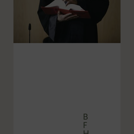
B
F
H