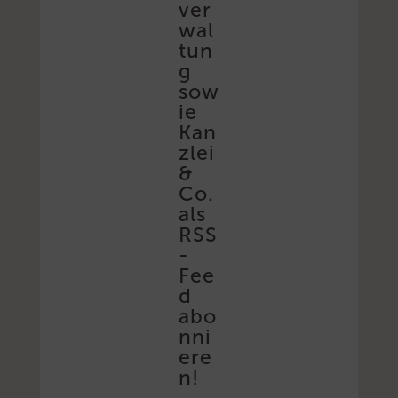
ver
wal
tun
g
sow
ie
Kan
zlei
&
Co.
als
RSS
-
Fee
d
abo
nni
ere
n!