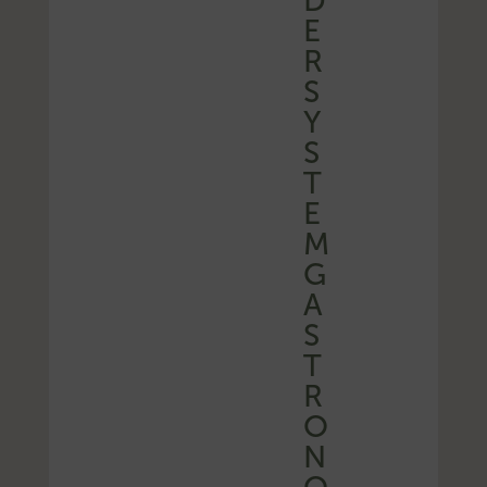
D
E
R
S
Y
S
T
E
M
G
A
S
T
R
O
N