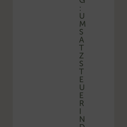
G
:
U
M
S
A
T
Z
S
T
E
U
E
R
I
N