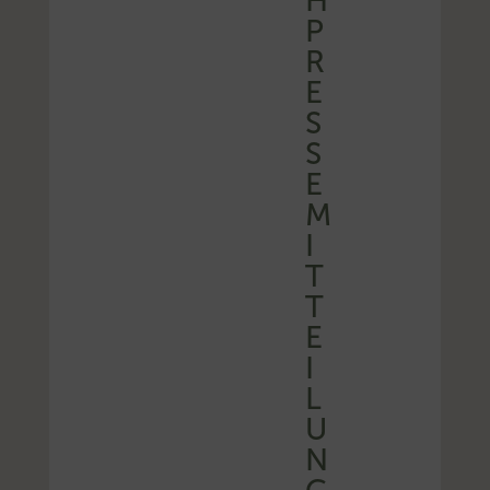
H
P
R
E
S
S
E
M
I
T
T
E
I
L
U
N