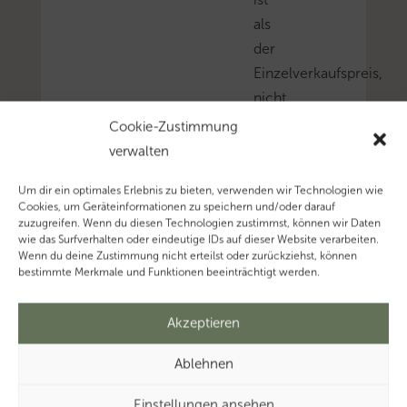
als
der
Einzelverkaufspreis,
nicht
sachgerecht
Cookie-Zustimmung
ist.
verwalten
Mehr
Um dir ein optimales Erlebnis zu bieten, verwenden wir Technologien wie
zum
Cookies, um Geräteinformationen zu speichern und/oder darauf
Thema
zuzugreifen. Wenn du diesen Technologien zustimmst, können wir Daten
wie das Surfverhalten oder eindeutige IDs auf dieser Website verarbeiten.
‚Umsatzsteuer’…
Wenn du deine Zustimmung nicht erteilst oder zurückziehst, können
Mehr
bestimmte Merkmale und Funktionen beeinträchtigt werden.
zum
Thema
Akzeptieren
‚Steuersatz’…
Ablehnen
Einstellungen ansehen