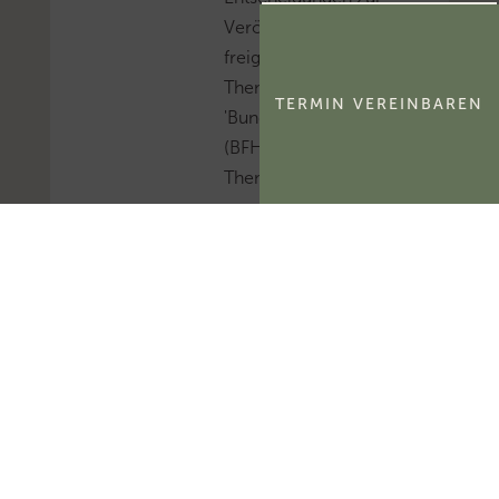
Veröffentlichung
freigegeben.Mehr zum
Thema
TERMIN VEREINBAREN
'Bundesfinanzhof
(BFH)'...Mehr zum
Thema 'BFH-Urteile'...
FG Berlin-
Brandenburg:
Aktivierungsfähigkeit