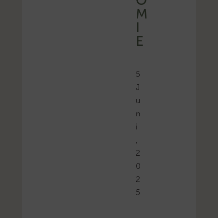
O
M
I
E
5
J
u
n
i
,
2
0
2
5