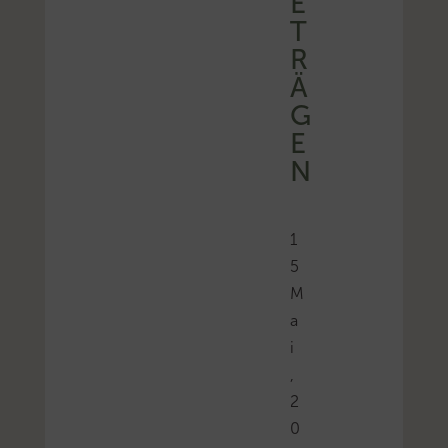
E
T
R
Ä
G
E
N
1
5
M
a
i
,
2
0