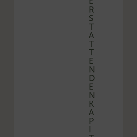
E
R
S
T
A
T
T
E
N
D
E
N
K
A
P
I