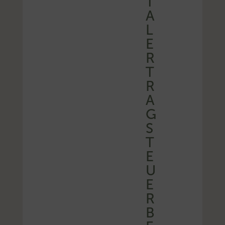
T
A
L
E
R
T
R
A
G
S
T
E
U
E
R
B