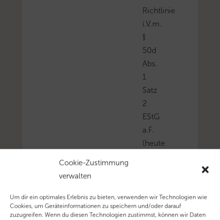
Richtlinie
i.V.m.
§
50d
Abs.
1
Satz
2
EStG
a.F.
(heute
§
Cookie-Zustimmung
50c
verwalten
Abs.
3
Um dir ein optimales Erlebnis zu bieten, verwenden wir Technologien wie
Cookies, um Geräteinformationen zu speichern und/oder darauf
Satz
zuzugreifen. Wenn du diesen Technologien zustimmst, können wir Daten