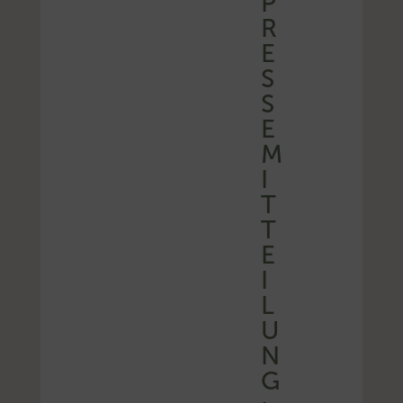
P
R
E
S
S
E
M
I
T
T
E
I
L
U
N
G