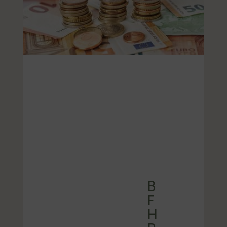
B
F
H