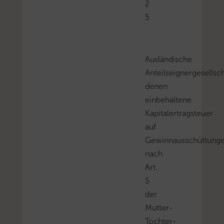
2
5
Ausländische
Anteilseignergesellsc
denen
einbehaltene
Kapitalertragsteuer
auf
Gewinnausschüttung
nach
Art.
5
der
Mutter-
Tochter-