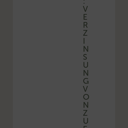
:
V
E
R
Z
I
N
S
U
N
G
V
O
N
Z
U