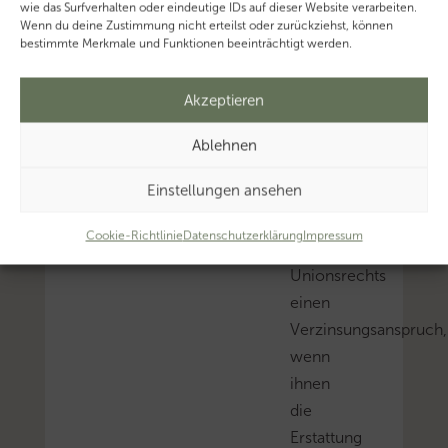
1
wie das Surfverhalten oder eindeutige IDs auf dieser Website verarbeiten.
Wenn du deine Zustimmung nicht erteilst oder zurückziehst, können
EStG)
bestimmte Merkmale und Funktionen beeinträchtigt werden.
zu
erstatten
Akzeptieren
ist,
haben
Ablehnen
auf
Einstellungen ansehen
der
Grundlage
Cookie-Richtlinie
Datenschutzerklärung
Impressum
des
Unionsrechts
einen
Verzinsungsanspruch,
wenn
ihnen
die
Erstattung