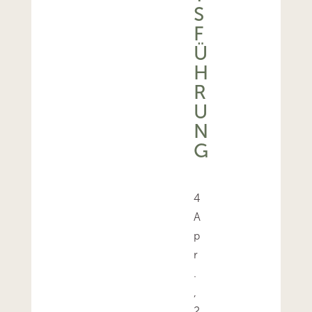
S
F
Ü
H
R
U
N
G
4
A
p
r
.
,
2