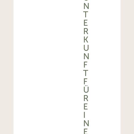
N
T
E
R
K
U
N
F
T
F
Ü
R
E
I
N
E