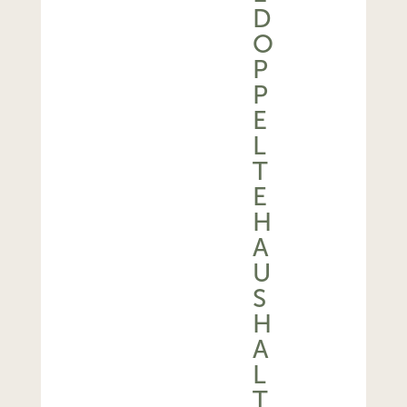
D
O
P
P
E
L
T
E
H
A
U
S
H
A
L
T