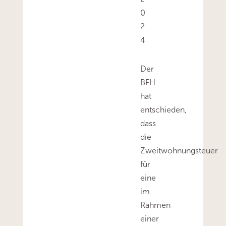
0
2
4
Der
BFH
hat
entschieden,
dass
die
Zweitwohnungsteuer
für
eine
im
Rahmen
einer