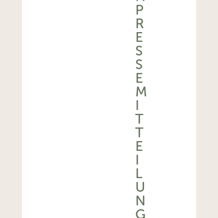
P
R
E
S
S
E
M
I
T
T
E
I
L
U
N
G