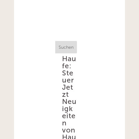
Suchen
Hau
fe:
Ste
uer
Jet
zt
Neu
igk
eite
n
von
Hau