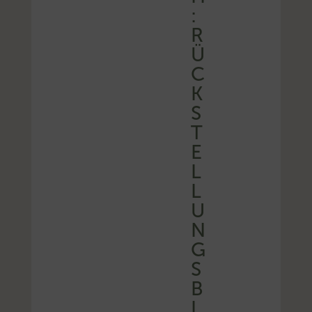
:
R
Ü
C
K
S
T
E
L
L
U
N
G
S
B
I