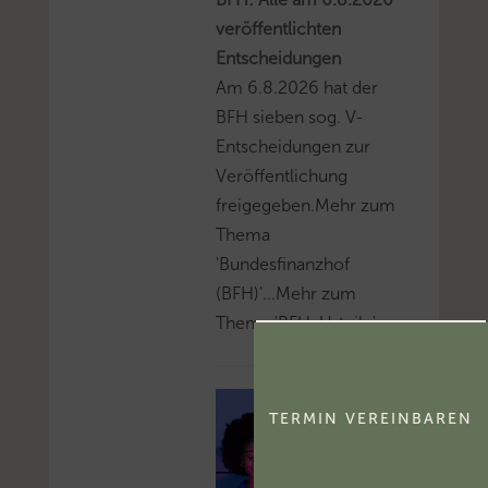
veröffentlichten
Entscheidungen
Am 6.8.2026 hat der
BFH sieben sog. V-
Entscheidungen zur
Veröffentlichung
freigegeben.Mehr zum
Thema
'Bundesfinanzhof
(BFH)'...Mehr zum
Thema 'BFH-Urteile'...
TERMIN VEREINBAREN