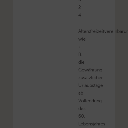
2
4
Altersfreizeitvereinbar
wie
z.
B.
die
Gewährung
zusätzlicher
Urlaubstage
ab
Vollendung
des
60.
Lebensjahres