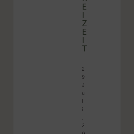
E
I
Z
E
I
T
2
9
J
u
l
i
,
2
0