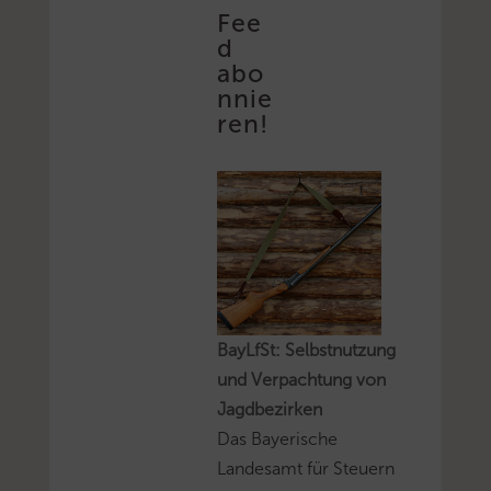
Fee
d
abo
nnie
ren!
BayLfSt: Selbstnutzung
und Verpachtung von
Jagdbezirken
Das Bayerische
Landesamt für Steuern