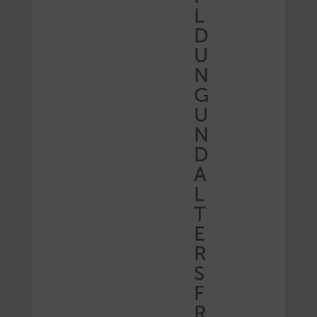
L
D
U
N
G
U
N
D
A
L
T
E
R
S
F
R