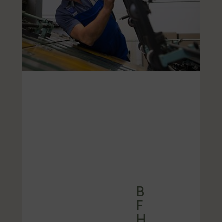
B
F
H