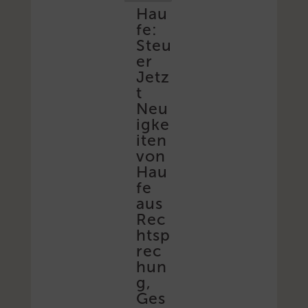
Hau
fe:
Steu
er
Jetz
t
Neu
igke
iten
von
Hau
fe
aus
Rec
htsp
rec
hun
g,
Ges