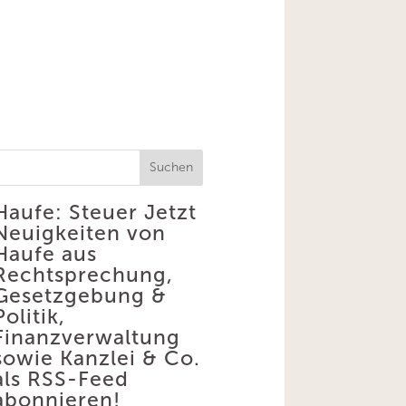
Suchen
Haufe: Steuer
Jetzt
Neuigkeiten von
Haufe aus
Rechtsprechung,
Gesetzgebung &
Politik,
Finanzverwaltung
sowie Kanzlei & Co.
als RSS-Feed
abonnieren!