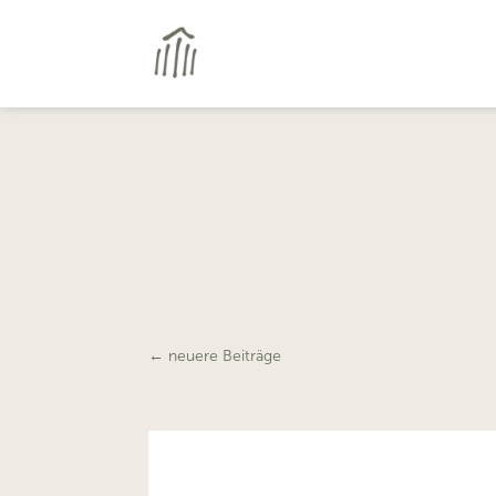
←
neuere Beiträge