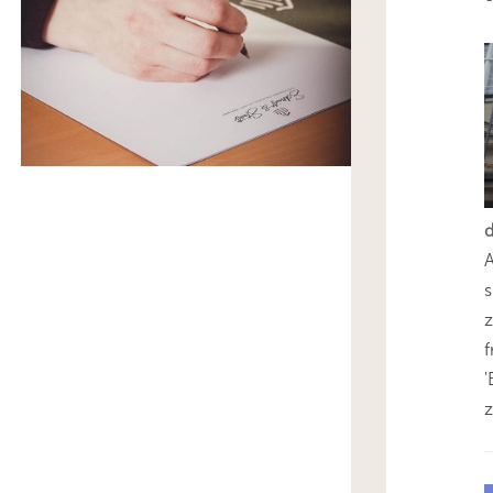
s
z
'
z