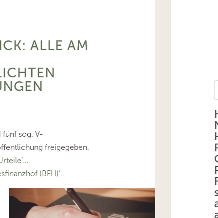
ICK: ALLE AM
LICHTEN
UNGEN
fünf sog. V-
ffentlichung freigegeben.
rteile’…
finanzhof (BFH)’…