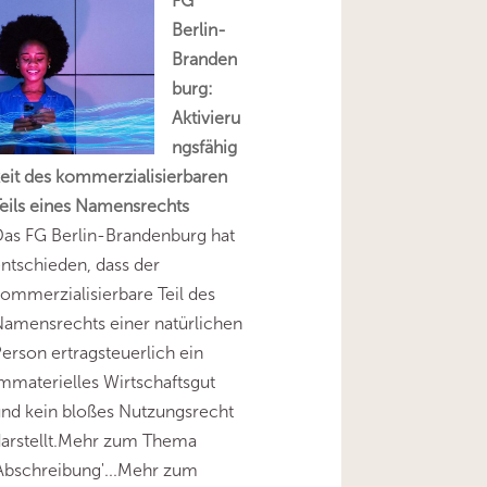
FG
Berlin-
Branden
burg:
Aktivieru
ngsfähig
eit des kommerzialisierbaren
eils eines Namensrechts
as FG Berlin-Brandenburg hat
ntschieden, dass der
ommerzialisierbare Teil des
amensrechts einer natürlichen
erson ertragsteuerlich ein
mmaterielles Wirtschaftsgut
nd kein bloßes Nutzungsrecht
darstellt.Mehr zum Thema
Abschreibung'...Mehr zum