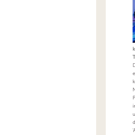
k
T
D
e
k
N
P
i
u
'