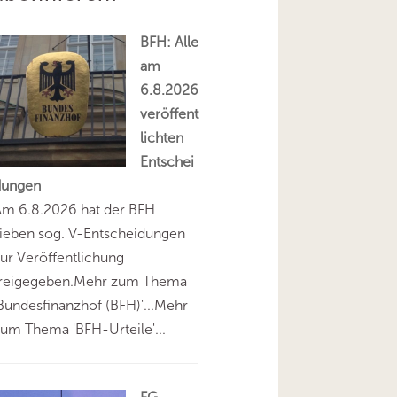
BFH: Alle
am
6.8.2026
veröffent
lichten
Entschei
dungen
Am 6.8.2026 hat der BFH
ieben sog. V-Entscheidungen
ur Veröffentlichung
freigegeben.Mehr zum Thema
Bundesfinanzhof (BFH)'...Mehr
um Thema 'BFH-Urteile'...