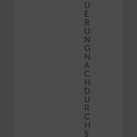
U
E
R
U
N
G
N
A
C
H
D
U
R
C
H
S