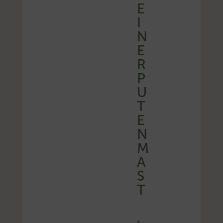
E
I
N
E
R
P
U
T
E
N
M
A
S
T