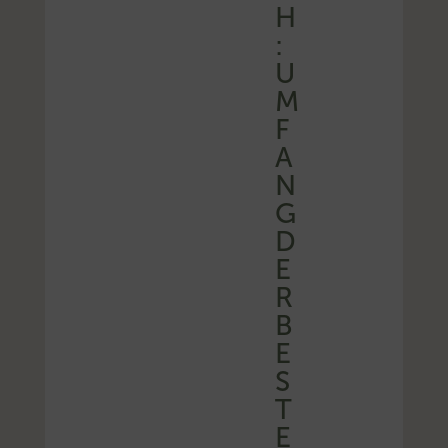
H
:
U
M
F
A
N
G
D
E
R
B
E
S
T
E