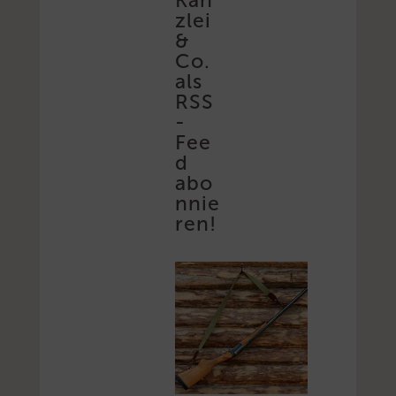
zlei
&
Co.
als
RSS
-
Fee
d
abo
nnie
ren!