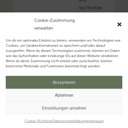
nachhaltige
Fleischerzeugung
Cookie-Zustimmung
einzuhalten,
verwalten
liegt
eine
Um dir ein optimales Erlebnis zu bieten, verwenden wir Technologien wie
§
Cookies, um Geräteinformationen zu speichern und/oder darauf
zuzugreifen. Wenn du diesen Technologien zustimmst, können wir Daten
24
wie das Surfverhalten oder eindeutige IDs auf dieser Website verarbeiten.
Abs.
Wenn du deine Zustimmung nicht erteilst oder zurückziehst, können
bestimmte Merkmale und Funktionen beeinträchtigt werden.
1
UStG
Akzeptieren
unterliegende
Leistung
Ablehnen
vor.
Mehr
Einstellungen ansehen
zum
Cookie-Richtlinie
Datenschutzerklärung
Impressum
Thema