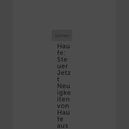
Suchen
Hau
fe:
Ste
uer
Jetz
t
Neu
igke
iten
von
Hau
fe
aus