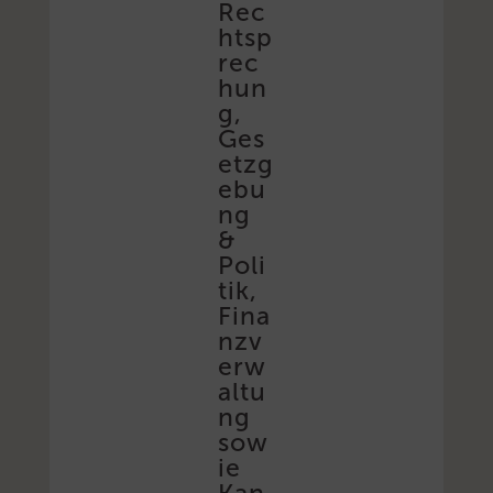
Rec
htsp
rec
hun
g,
Ges
etzg
ebu
ng
&
Poli
tik,
Fina
nzv
erw
altu
ng
sow
ie
Kan