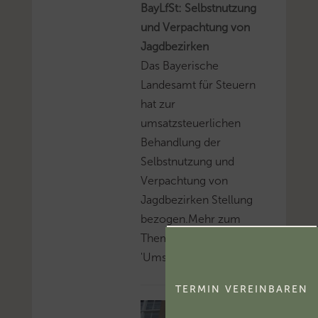
BayLfSt: Selbstnutzung
und Verpachtung von
Jagdbezirken
Das Bayerische
Landesamt für Steuern
hat zur
umsatzsteuerlichen
Behandlung der
Selbstnutzung und
Verpachtung von
Jagdbezirken Stellung
bezogen.Mehr zum
Thema
'Umsatzsteuer'...
TERMIN VEREINBAREN