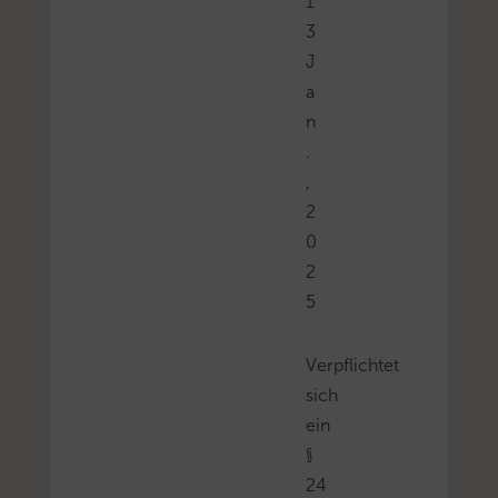
1
3
J
a
n
.
,
2
0
2
5
Verpflichtet
sich
ein
§
24