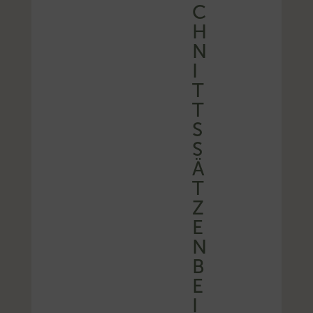
C
H
N
I
T
T
S
S
Ä
T
Z
E
N
B
E
I