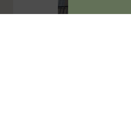
BFH: Alle am 6.8.2026
veröffentlichten
Entscheidungen
Am 6.8.2026 hat der
BFH sieben sog. V-
Entscheidungen zur
Veröffentlichung
freigegeben.Mehr zum
Thema
'Bundesfinanzhof
(BFH)'...Mehr zum
Thema 'BFH-Urteile'...