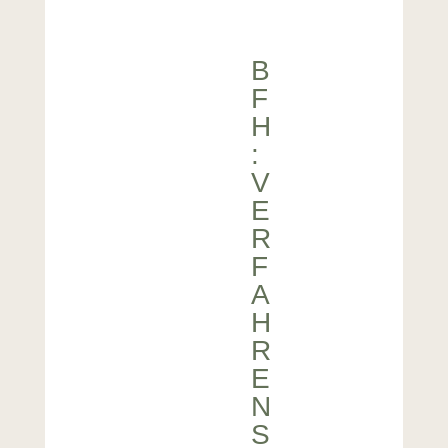
B
F
H
:
V
E
R
F
A
H
R
E
N
S