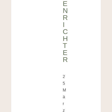
E
N
R
I
C
H
T
E
R
2
5
M
ä
r
z