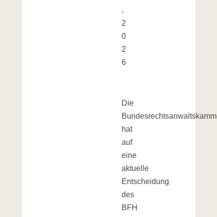
,
2
0
2
6
Die
Bundesrechtsanwaltskamm
hat
auf
eine
aktuelle
Entscheidung
des
BFH