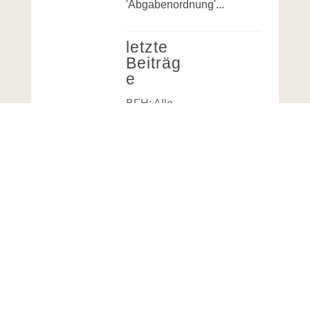
'Abgabenordnung'...
letzte
Beiträg
e
BFH: Alle
am
6.8.2026
veröffentlic
hten
Entscheidu
ngen
BFH:
Unterbeteili
gung an
Kapitalges