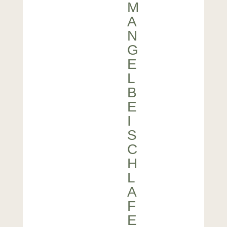
M
A
N
G
E
L
B
E
I
S
C
H
L
A
F
E