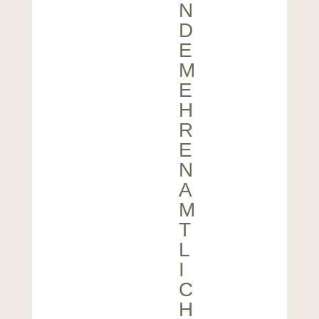
N
D
E
M
E
H
R
E
N
A
M
T
L
I
C
H