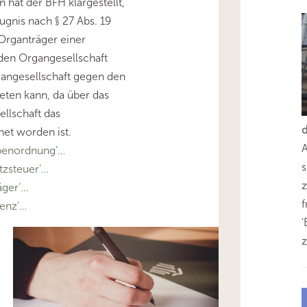
 hat der BFH klargestellt,
gnis nach § 27 Abs. 19
Organträger einer
den Organgesellschaft
angesellschaft gegen den
eten kann, da über das
llschaft das
net worden ist.
benordnung’…
s
zsteuer’…
z
äger’…
enz’…
'
z