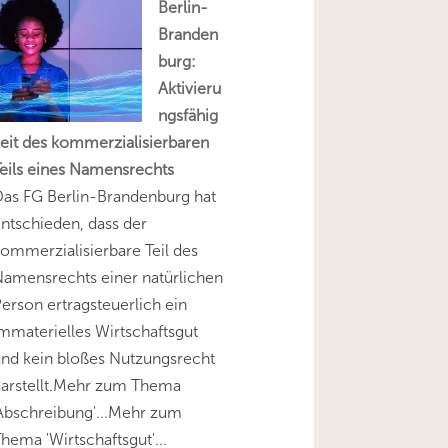
Berlin-
Branden
burg:
Aktivieru
ngsfähig
eit des kommerzialisierbaren
eils eines Namensrechts
as FG Berlin-Brandenburg hat
ntschieden, dass der
ommerzialisierbare Teil des
amensrechts einer natürlichen
erson ertragsteuerlich ein
mmaterielles Wirtschaftsgut
nd kein bloßes Nutzungsrecht
darstellt.Mehr zum Thema
Abschreibung'...Mehr zum
hema 'Wirtschaftsgut'...