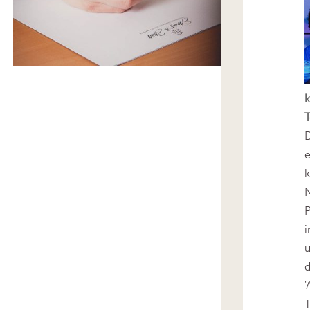
k
T
D
e
k
N
P
i
u
'
T