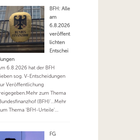
BFH: Alle
am
6.8.2026
veröffent
lichten
Entschei
dungen
Am 6.8.2026 hat der BFH
ieben sog. V-Entscheidungen
ur Veröffentlichung
freigegeben.Mehr zum Thema
Bundesfinanzhof (BFH)'...Mehr
um Thema 'BFH-Urteile'...
FG