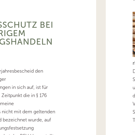
SCHUTZ BEI
RIGEM
GSHANDELN
jahresbescheid den
D
ger
S
en in sich auf, ist für
Zeitpunkt die in § 176
d
emeine
s nicht mit dem geltenden
d bezeichnet wurde, auf
T
ungsfestsetzung