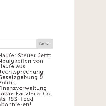
Suchen
Haufe: Steuer
Jetzt
Neuigkeiten von
Haufe aus
Rechtsprechung,
Gesetzgebung &
Politik,
Finanzverwaltung
sowie Kanzlei & Co.
als RSS-Feed
abonnieren!