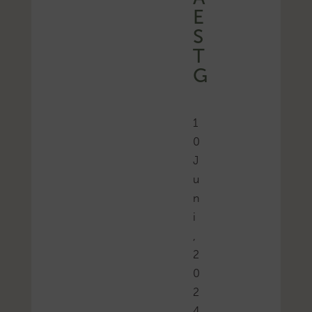
S
T
G
1
0
J
u
n
i
,
2
0
2
4