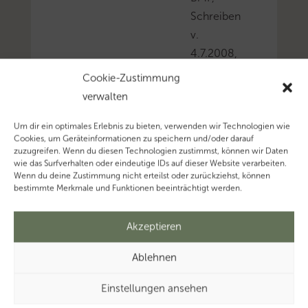
Schreiben
v.
4.7.2008,
BStBl
Cookie-Zustimmung
I
verwalten
2008
S. 736,
Um dir ein optimales Erlebnis zu bieten, verwenden wir Technologien wie
Cookies, um Geräteinformationen zu speichern und/oder darauf
Tz.
zuzugreifen. Wenn du diesen Technologien zustimmst, können wir Daten
2).
wie das Surfverhalten oder eindeutige IDs auf dieser Website verarbeiten.
Wenn du deine Zustimmung nicht erteilst oder zurückziehst, können
Mehr
bestimmte Merkmale und Funktionen beeinträchtigt werden.
zum
Thema
Akzeptieren
‚Verlustabzug’…
Mehr
Ablehnen
zum
Einstellungen ansehen
Thema