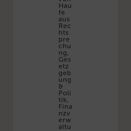
Hau
fe
aus
Rec
hts
pre
chu
ng,
Ges
etz
geb
ung
&
Poli
tik,
Fina
nzv
erw
altu