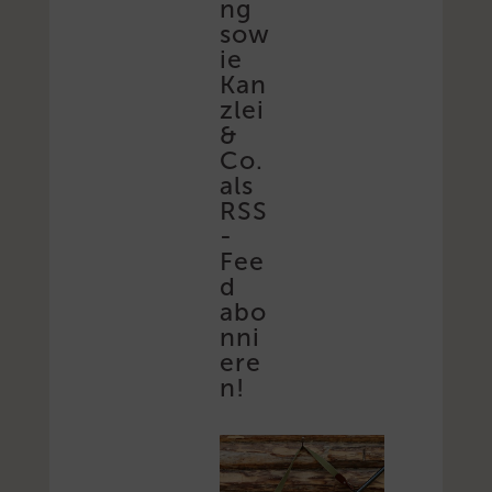
ng
sow
ie
Kan
zlei
&
Co.
als
RSS
-
Fee
d
abo
nni
ere
n!