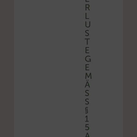
R
L
U
S
T
E
G
E
M
Ä
SS
§
1
5
A
E