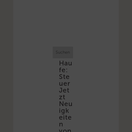
Suchen
Hau
fe:
Ste
uer
Jet
zt
Neu
igk
eite
n
von