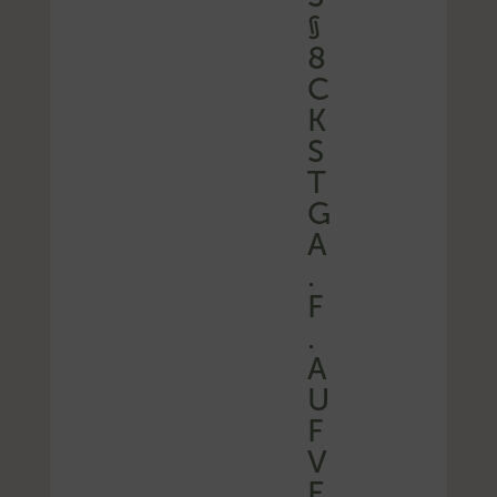
§
8
C
K
S
T
G
A
.
F
.
A
U
F
V
E