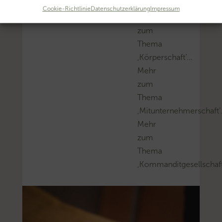
‚Verlustverrechnung’…
Cookie-Richtlinie
Datenschutzerklärung
Impressum
Mehr
zum
Thema
‚Körperschaft’…
Mehr
zum
Thema
‚Mitunternehmerschaft
Mehr
zum
Thema
‚Kommanditgesellschaf