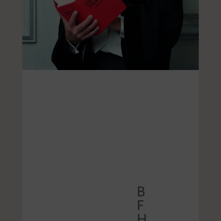
B
F
H