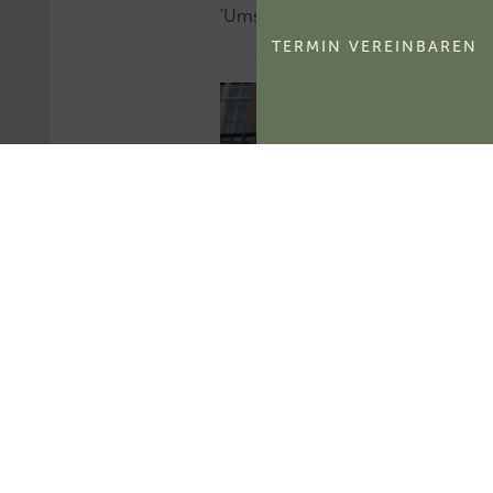
'Umsatzsteuer'...
TERMIN VEREINBAREN
BFH: Alle am 6.8.2026
veröffentlichten
Entscheidungen
Am 6.8.2026 hat der
BFH sieben sog. V-
Entscheidungen zur
Veröffentlichung
freigegeben.Mehr zum