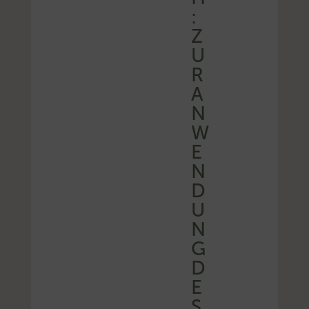
:
Z
U
R
A
N
W
E
N
D
U
N
G
D
E
S