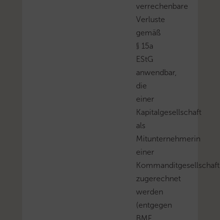
verrechenbare
Verluste
gemäß
§ 15a
EStG
anwendbar,
die
einer
Kapitalgesellschaft
als
Mitunternehmerin
einer
Kommanditgesellschaft
zugerechnet
werden
(entgegen
BMF,