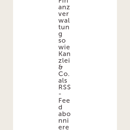
Fin
anz
ver
wal
tun
g
so
wie
Kan
zlei
&
Co.
als
RSS
-
Fee
d
abo
nni
ere