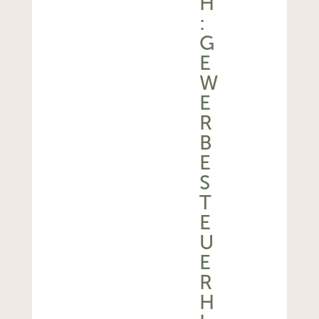
H
:
G
E
W
E
R
B
E
S
T
E
U
E
R
H