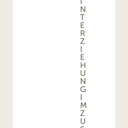
I
N
T
E
R
Z
I
E
H
U
N
G
I
M
Z
U