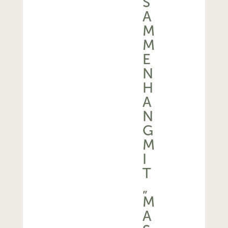
S
A
M
M
E
N
H
A
N
G
M
I
T
„
M
A