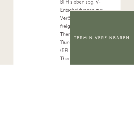
BFH sieben sog. V-
Entscheidungen zur
Veröffentlichung
freigegeben.Mehr zum
Thema
TERMIN VEREINBAREN
'Bundesfinanzhof
(BFH)'...Mehr zum
Thema 'BFH-Urteile'...
FG Berlin-
Brandenburg: