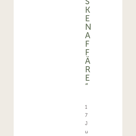
S
K
E
N
A
F
F
Ä
R
E
“
1
7
J
u