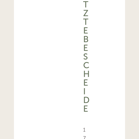
T
Z
T
E
B
E
S
C
H
E
I
D
E
1
7