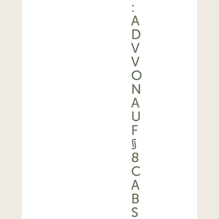
:
A
D
V
V
O
N
A
U
F
§
8
C
A
B
S