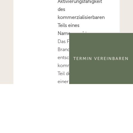
Aktivierungsfähigkeit
des
kommerzialisierbaren
Teils eines
Namensrechts
Das FG Berlin-
Brandenburg hat
entschieden, dass der
TERMIN VEREINBAREN
kommerzialisierbare
Teil des Namensrechts
einer natürlichen
Person
ertragsteuerlich ein
immaterielles
Wirtschaftsgut und
kein bloßes
Nutzungsrecht