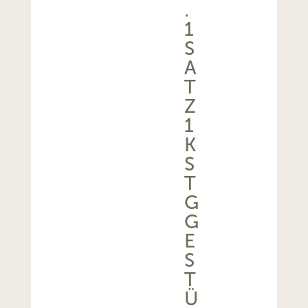
.
1
S
A
T
Z
1
K
S
T
G
G
E
S
T
Ü