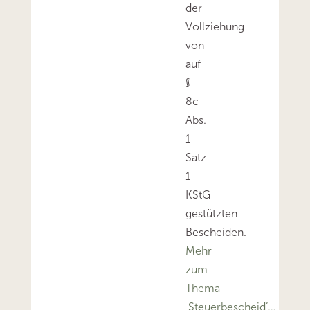
der
Vollziehung
von
auf
§
8c
Abs.
1
Satz
1
KStG
gestützten
Bescheiden.
Mehr
zum
Thema
‚Steuerbescheid’…