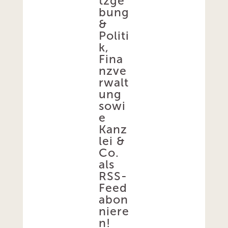
tzge
bung
&
Politi
k,
Fina
nzve
rwalt
ung
sowi
e
Kanz
lei &
Co.
als
RSS-
Feed
abon
niere
n!