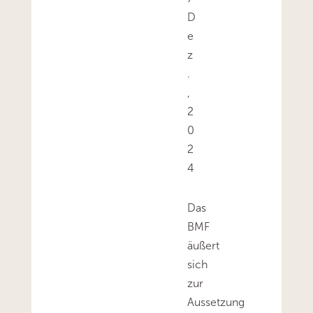
D
e
z
.
,
2
0
2
4
Das
BMF
äußert
sich
zur
Aussetzung