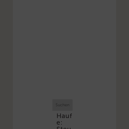
Suchen
Hauf
e: