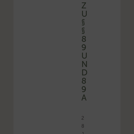
Z
U
§
§
8
9
U
N
D
8
9
A
2
8