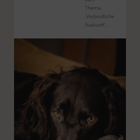
Thema
‚Verbindliche
Auskunft’…