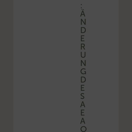
:
Ä
N
D
E
R
U
N
G
D
E
S
A
E
A
O