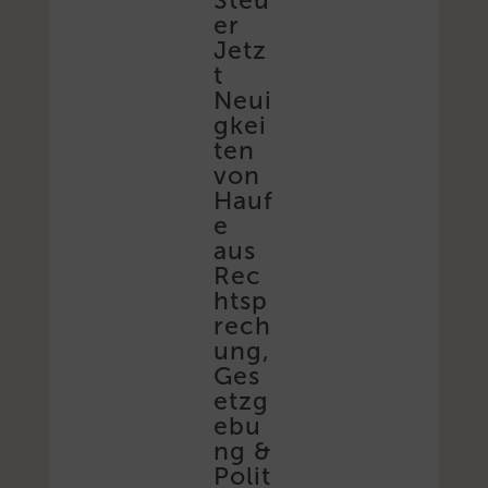
Steu
er
Jetz
t
Neui
gkei
ten
von
Hauf
e
aus
Rec
htsp
rech
ung,
Ges
etzg
ebu
ng &
Polit