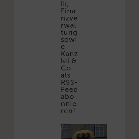
ik,
Fina
nzve
rwal
tung
sowi
e
Kanz
lei &
Co.
als
RSS-
Feed
abo
nnie
ren!