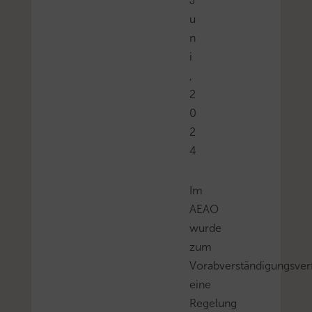
J
u
n
i
,
2
0
2
4
Im
AEAO
wurde
zum
Vorabverständigungsver
eine
Regelung