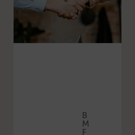
B
M
F