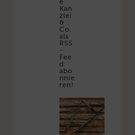
e
Kan
zlei
&
Co.
als
RSS
-
Fee
d
abo
nnie
ren!