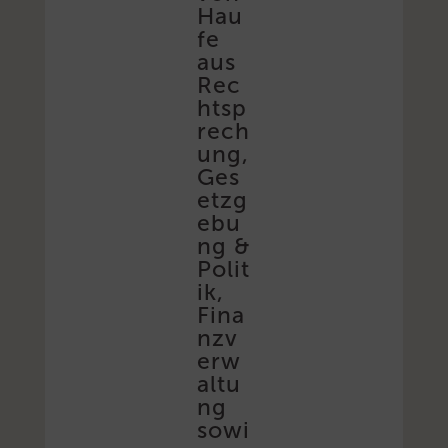
Hau
fe
aus
Rec
htsp
rech
ung,
Ges
etzg
ebu
ng &
Polit
ik,
Fina
nzv
erw
altu
ng
sowi