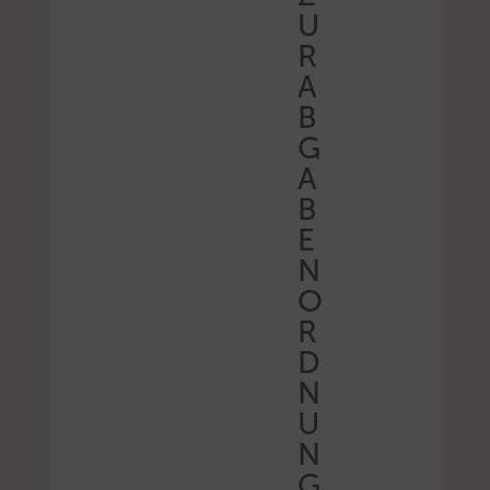
U
R
A
B
G
A
B
E
N
O
R
D
N
U
N
G