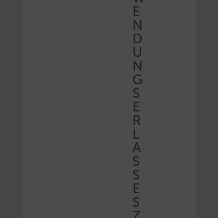
E
N
D
U
N
G
S
E
R
L
A
S
S
E
S
Z