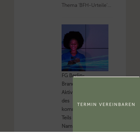
Thema 'BFH-Urteile'...
FG Berlin-
Brandenburg:
Aktivierungsfähigkeit
des
TERMIN VEREINBAREN
kommerzialisierbaren
Teils eines
Namensrechts
Das FG Berlin-