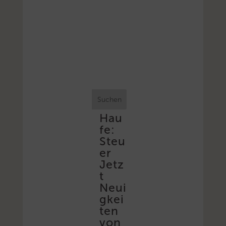
Suchen
Hau
fe:
Steu
er
Jetz
t
Neui
gkei
ten
von