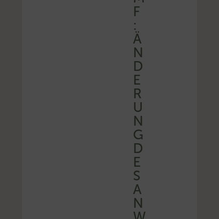
F
:
Ä
N
D
E
R
U
N
G
D
E
S
A
N
W