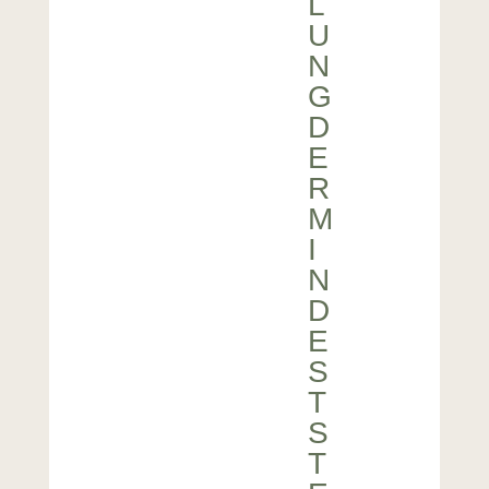
L
U
N
G
D
E
R
M
I
N
D
E
S
T
S
T