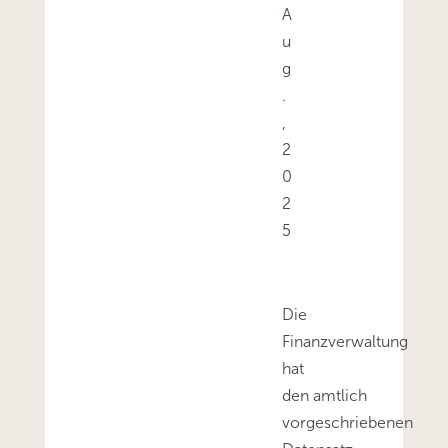
A
u
g
.
,
2
0
2
5
Die
Finanzverwaltung
hat
den amtlich
vorgeschriebenen