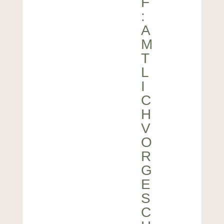
F
:
A
M
T
L
I
C
H
V
O
R
G
E
S
C