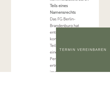
Teils eines
Namensrechts
Das FG Berlin-
Brandenburg hat
entschieden, dass der
kommerzialisierbare
Teil des Namensrechts
TERMIN VEREINBAREN
einer natürlichen
Person
ertragsteuerlich ein
immaterielles
Wirtschaftsgut und
kein bloßes
Nutzungsrecht
darstellt.Mehr zum
Thema