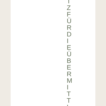
T
Z
F
Ü
R
D
I
E
Ü
B
E
R
M
I
T
T