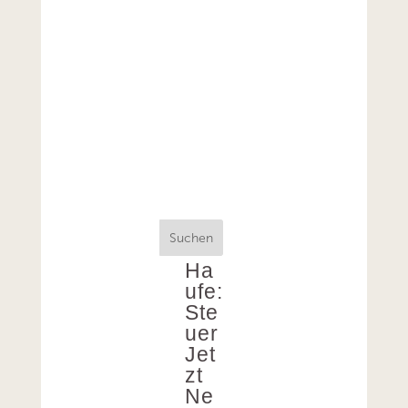
Suchen
Ha
ufe:
Ste
uer
Jet
zt
Ne