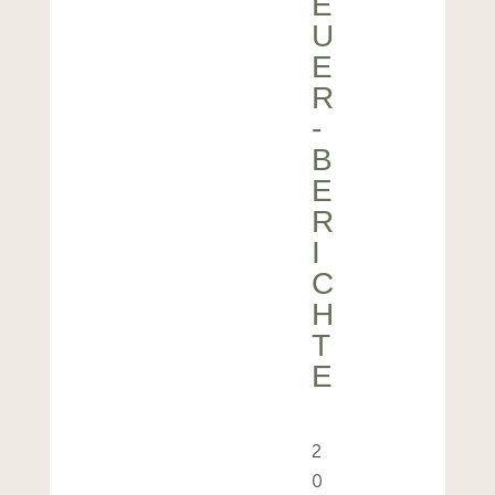
E
U
E
R
-
B
E
R
I
C
H
T
E
2
0