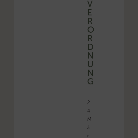
V
E
R
O
R
D
N
U
N
G
2
4
M
ä
r