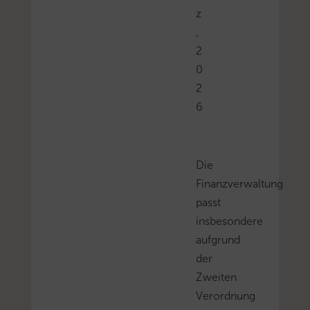
z
,
2
0
2
6
Die
Finanzverwaltung
passt
insbesondere
aufgrund
der
Zweiten
Verordnung