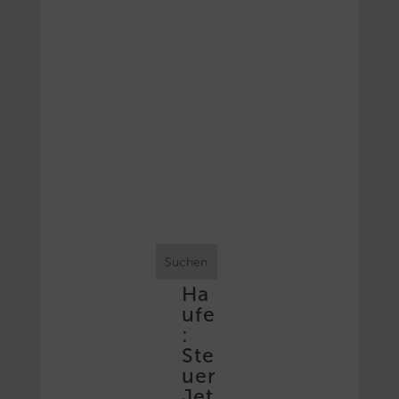
Suchen
Ha
ufe
:
Ste
uer
Jet