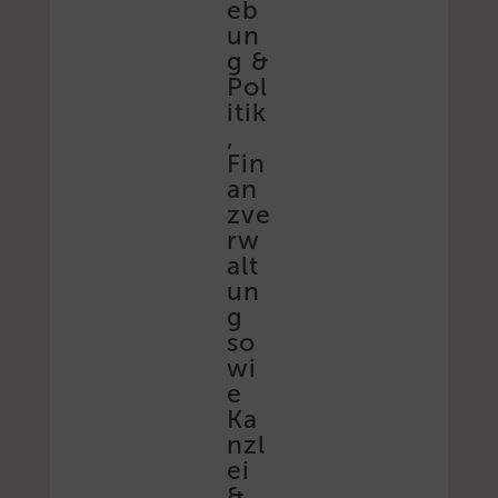
eb
un
g &
Pol
itik
,
Fin
an
zve
rw
alt
un
g
so
wi
e
Ka
nzl
ei
&