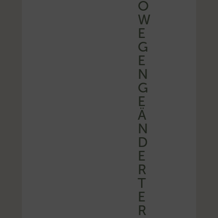
O
W
E
G
E
N
G
E
Ä
N
D
E
R
T
E
R