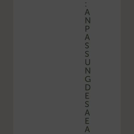
:
A
N
P
A
S
S
U
N
G
D
E
S
A
E
A