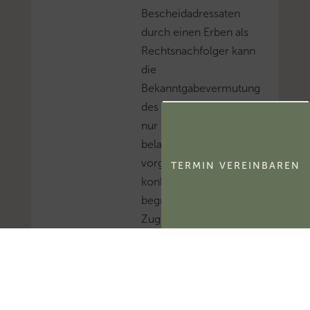
Bescheidadressaten
durch einen Erben als
Rechtsnachfolger kann
die
Bekanntgabevermutung
des § 122 Abs. 2 Nr. 1 AO
nur erschüttern, wenn
belastbare Tatsachen
vorgetragen werden, die
TERMIN VEREINBAREN
konkrete und
begründete Zweifel am
Zugangsgeschehen
selbst wecken
können.Mehr zum
Thema
'Verwaltungsakt'...Mehr