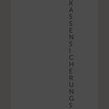
K
A
S
S
E
N
S
I
C
H
E
R
U
N
G
S