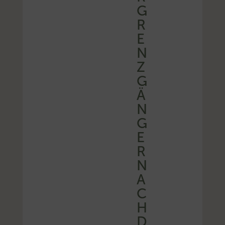
G
R
E
N
Z
G
Ä
N
G
E
R
N
A
C
H
D