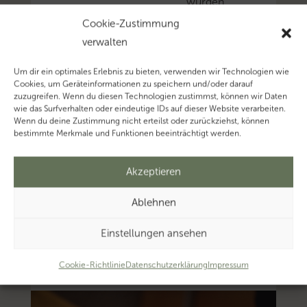
wurden
veröffentlicht.
Cookie-Zustimmung
Mehr
verwalten
zum
Um dir ein optimales Erlebnis zu bieten, verwenden wir Technologien wie
Thema
Cookies, um Geräteinformationen zu speichern und/oder darauf
‚DBA
zuzugreifen. Wenn du diesen Technologien zustimmst, können wir Daten
wie das Surfverhalten oder eindeutige IDs auf dieser Website verarbeiten.
Schweiz’…
Wenn du deine Zustimmung nicht erteilst oder zurückziehst, können
Mehr
bestimmte Merkmale und Funktionen beeinträchtigt werden.
zum
Thema
Akzeptieren
‚Vordruck’…
Ablehnen
Mehr
zum
Einstellungen ansehen
Thema
‚Grenzgänger’…
Cookie-Richtlinie
Datenschutzerklärung
Impressum