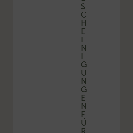
S
C
H
E
I
N
I
G
U
N
G
E
N
F
Ü
R