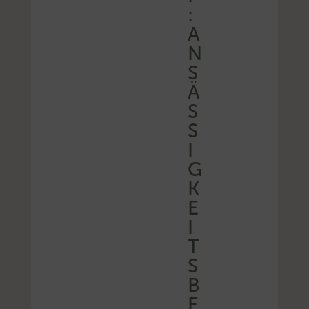
:
A
N
S
Ä
S
S
I
G
K
E
I
T
S
B
E