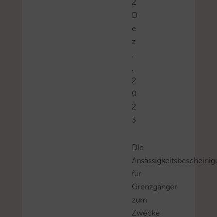
2
D
e
z
.
,
2
0
2
3
DIe
Ansässigkeitsbescheini
für
Grenzgänger
zum
Zwecke