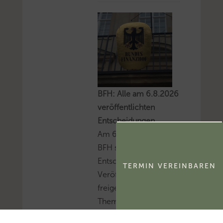
BFH: Alle am 6.8.2026
veröffentlichten
Entscheidungen
Am 6.8.2026 hat der
BFH sieben sog. V-
Entscheidungen zur
TERMIN VEREINBAREN
Veröffentlichung
freigegeben.Mehr zum
Thema
'Bundesfinanzhof