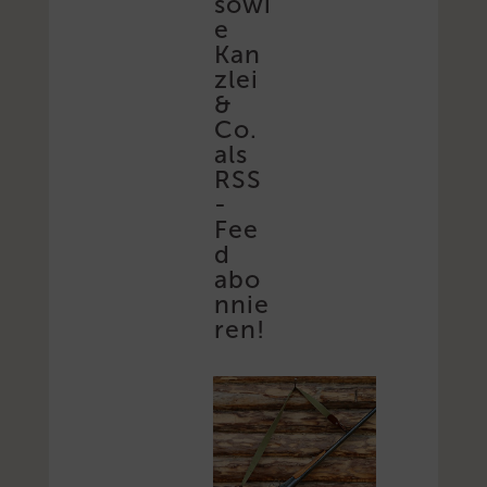
sowi
e
Kan
zlei
&
Co.
als
RSS
-
Fee
d
abo
nnie
ren!