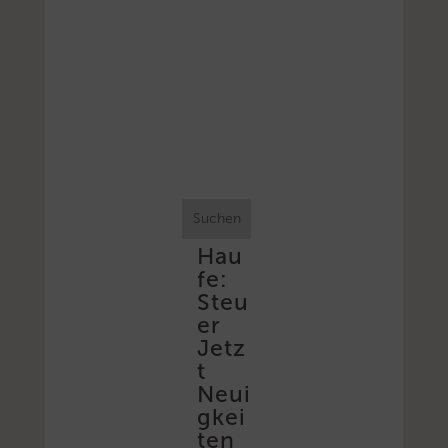
Suchen
Hau
fe:
Steu
er
Jetz
t
Neui
gkei
ten