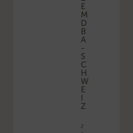
E
M
D
B
A
-
S
C
H
W
E
I
Z
2