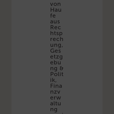
von
Hau
fe
aus
Rec
htsp
rech
ung,
Ges
etzg
ebu
ng &
Polit
ik,
Fina
nzv
erw
altu
ng