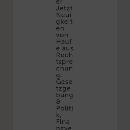
er
Jetzt
Neui
gkeit
en
von
Hauf
e aus
Rech
tspre
chun
g,
Gese
tzge
bung
&
Politi
k,
Fina
nzve