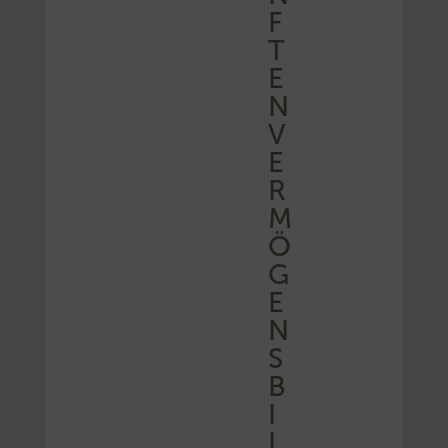
F
T
E
N
V
E
R
M
Ö
G
E
N
S
B
I
L