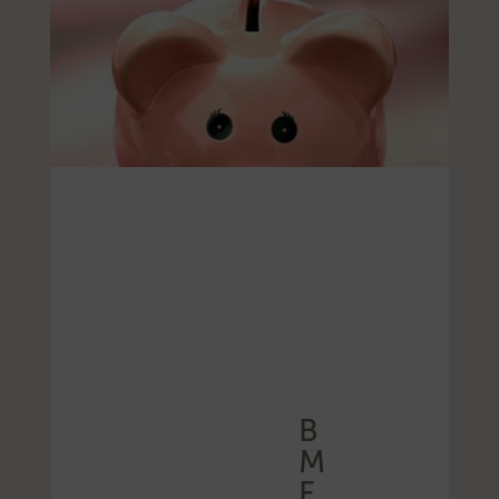
B
M
F