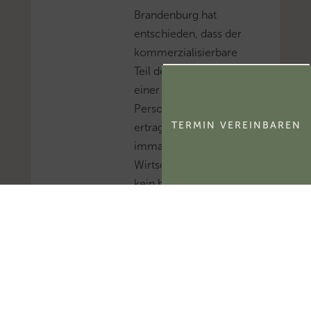
Brandenburg hat
entschieden, dass der
kommerzialisierbare
Teil des Namensrechts
einer natürlichen
Person
TERMIN VEREINBAREN
ertragsteuerlich ein
immaterielles
Wirtschaftsgut und
kein bloßes
Nutzungsrecht
darstellt.Mehr zum
Thema
'Abschreibung'...Mehr
zum Thema
'Wirtschaftsgut'...