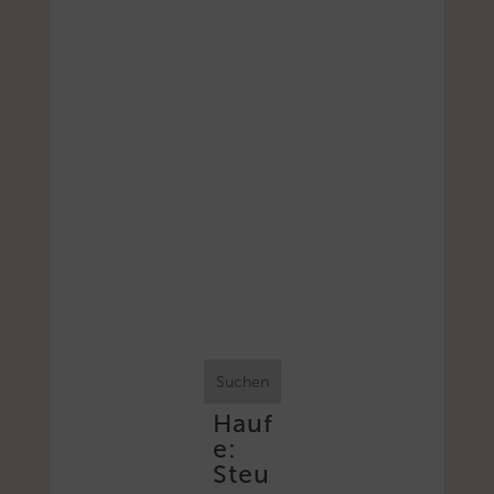
Suchen
Hauf
e:
Steu