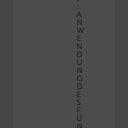
:
A
N
W
E
N
D
U
N
G
D
E
S
F
Ü
N