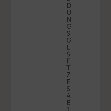
D
U
N
G
S
G
E
S
E
T
Z
E
S
A
B
1