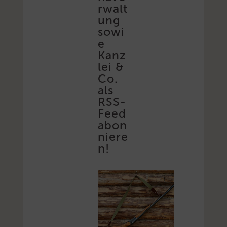
rwalt
ung
sowi
e
Kanz
lei &
Co.
als
RSS-
Feed
abon
niere
n!