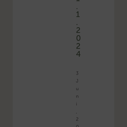
.
1
.
2
0
2
4
3
J
u
n
i
,
2
0