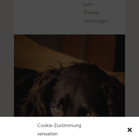
zum
Thema
‚Vermögen’…
Cookie-Zustimmung
verwalten