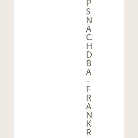
P
S
N
A
C
H
D
B
A
-
F
R
A
N
K
R