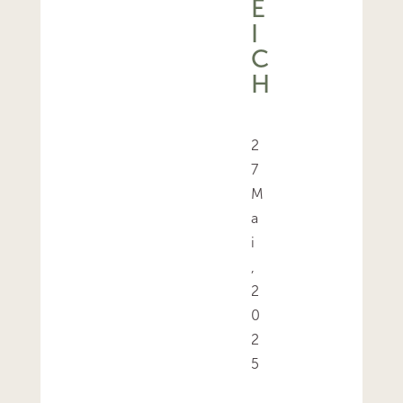
E
I
C
H
2
7
M
a
i
,
2
0
2
5