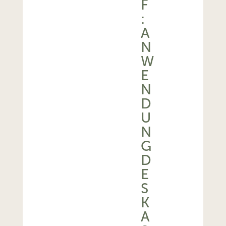
F
:
A
N
W
E
N
D
U
N
G
D
E
S
K
A