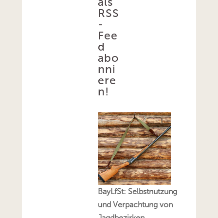
als
RSS
-
Fee
d
abo
nni
ere
n!
BayLfSt: Selbstnutzung
und Verpachtung von
Jagdbezirken