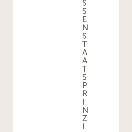
S
S
E
N
S
T
A
A
T
S
P
R
I
N
Z
I