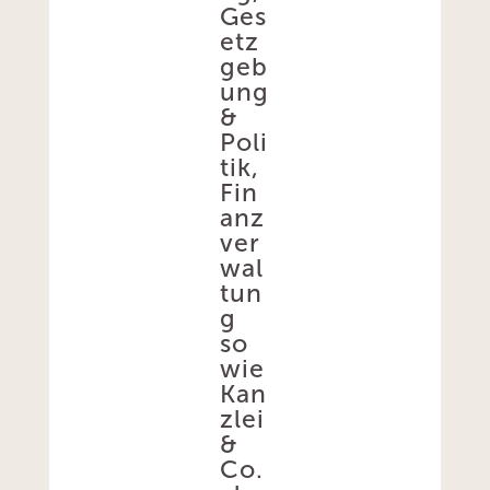
Ges
etz
geb
ung
&
Poli
tik,
Fin
anz
ver
wal
tun
g
so
wie
Kan
zlei
&
Co.